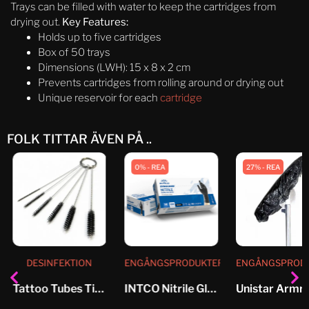
Trays can be filled with water to keep the cartridges from
drying out.
Key Features:
Holds up to five cartridges
Box of 50 trays
Dimensions (LWH): 15 x 8 x 2 cm
Prevents cartridges from rolling around or drying out
Unique reservoir for each
cartridge
FOLK TITTAR ÄVEN PÅ ..
0% - REA
27% - REA
DESINFEKTION
ENGÅNGSPRODUKTER
ENGÅNGSPROD
Tattoo Tubes Tips-Brushes
INTCO Nitrile Glove