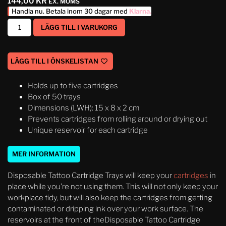
144,00
KR
EX. MOMS
Handla nu. Betala inom 30 dagar med
Klarna
.
LÄGG TILL I VARUKORG
LÄGG TILL I ÖNSKELISTAN
Holds up to five cartridges
Box of 50 trays
Dimensions (LWH): 15 x 8 x 2 cm
Prevents cartridges from rolling around or drying out
Unique reservoir for each cartridge
MER INFORMATION
Disposable Tattoo Cartridge Trays will keep your
cartridges
in
place while you’re not using them. This will not only keep your
workplace tidy, but will also keep the cartridges from getting
contaminated or dripping ink over your work surface. The
reservoirs at the front of theDisposable Tattoo Cartridge