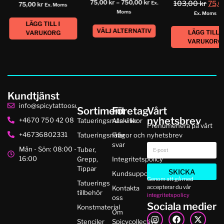
75,00
kr
–
750,00
kr
103,00
kr
75,
Ex.
75,00
kr
Ex. Moms
Moms
Ex. Moms
LÄGG TILL I
VÄLJ ALTERNATIV
LÄGG TILL I
VARUKORG
VARUKORG
Kundtjänst
info@spicytattoosupplies.se
Sortiment
Företag
Vårt
nyhetsbrev
+4670 750 42 08
Tatueringsmaskiner
Alla villkor
Prenumenera på vårt
+46736802331
Tatueringsnålar
Frågor och
nyhetsbrev
svar
Mån - Sön: 08:00 -
Tuber,
16:00
Grepp,
Integritetspolicy
Tippar
SKICKA
Kundsupport
Genom att gå med
Tatuerings
accepterar du vår
Kontakta
tillbehör
integritetspolicy
oss
Sociala medier
Konstmaterial
Om
Stenciler
Spicycollective