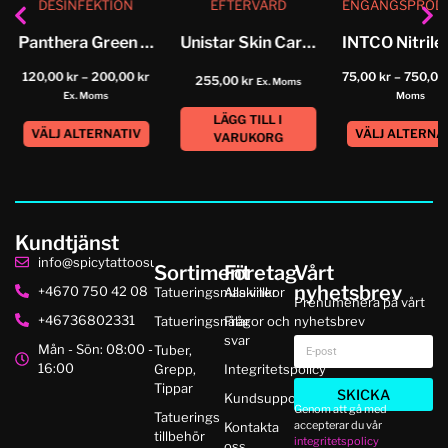
DESINFEKTION
EFTERVÅRD
ENGÅNGSPROD
Panthera Green Soap
Unistar Skin Care Tattoofilm
120,00
kr
–
200,00
kr
75,00
kr
–
750,0
255,00
kr
Ex. Moms
Ex. Moms
Moms
LÄGG TILL I
VÄLJ ALTERNATIV
VÄLJ ALTERNA
VARUKORG
Kundtjänst
info@spicytattoosupplies.se
Sortiment
Företag
Vårt
nyhetsbrev
+4670 750 42 08
Tatueringsmaskiner
Alla villkor
Prenumenera på vårt
+46736802331
Tatueringsnålar
Frågor och
nyhetsbrev
svar
Mån - Sön: 08:00 -
Tuber,
16:00
Grepp,
Integritetspolicy
Tippar
SKICKA
Kundsupport
Genom att gå med
Tatuerings
accepterar du vår
Kontakta
tillbehör
integritetspolicy
oss