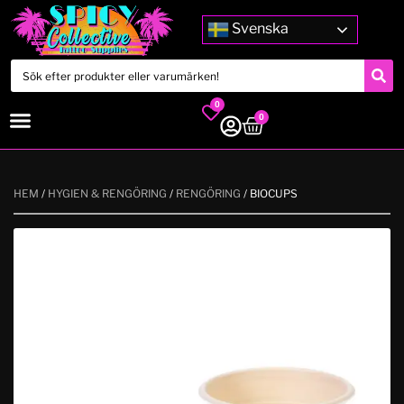
Svenska
0
0
HEM
/
HYGIEN & RENGÖRING
/
RENGÖRING
/ BIOCUPS