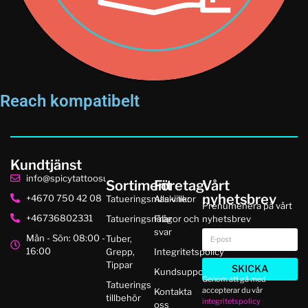
Reach kompatibelt
Kundtjänst
info@spicytattoosupplies.se
Sortiment
Företag
Vårt
nyhetsbrev
+4670 750 42 08
Tatueringsmaskiner
Alla villkor
Prenumenera på vårt
+46736802331
Tatueringsnålar
Frågor och
nyhetsbrev
svar
Mån - Sön: 08:00 -
Tuber,
16:00
Grepp,
Integritetspolicy
Tippar
SKICKA
Kundsupport
Genom att gå med
Tatuerings
accepterar du vår
Kontakta
tillbehör
integritetspolicy
oss