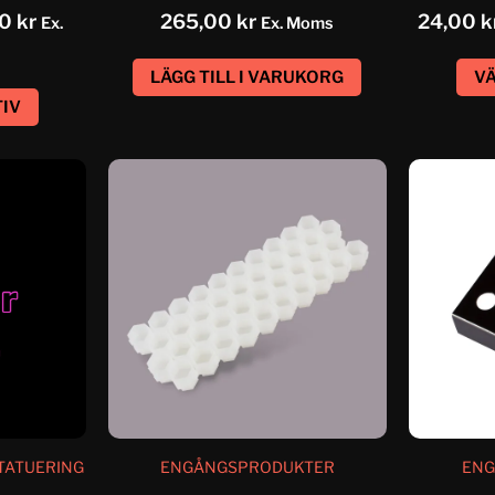
00
kr
265,00
kr
24,00
k
Ex.
Ex. Moms
LÄGG TILL I VARUKORG
VÄ
TIV
 TATUERING
ENGÅNGSPRODUKTER
ENG