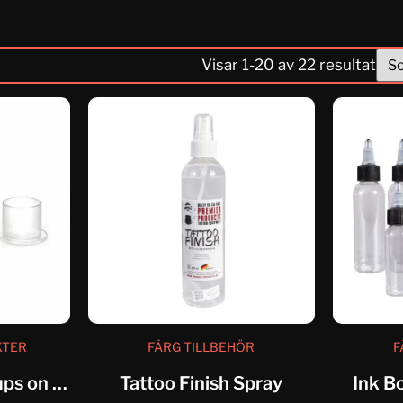
Visar
1
-
20
av
22
resultat
KTER
FÄRG TILLBEHÖR
F
Transparent Ink Cups on a...
Tattoo Finish Spray
Ink B