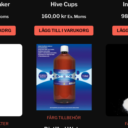
aker
Hive Cups
I
160,00
kr
98
Moms
Ex. Moms
UKORG
LÄGG TILL I VARUKORG
LÄGG
FÄRG TILLBEHÖR
KTER
F