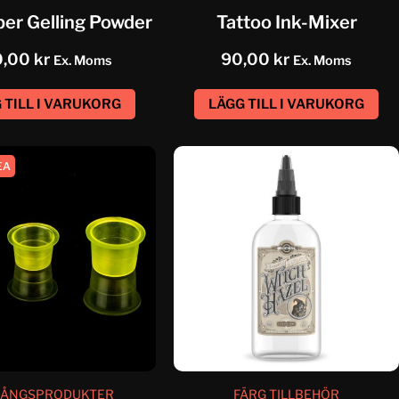
er Gelling Powder
Tattoo Ink-Mixer
0,00
kr
90,00
kr
Ex. Moms
Ex. Moms
 TILL I VARUKORG
LÄGG TILL I VARUKORG
EA
ÅNGSPRODUKTER
FÄRG TILLBEHÖR