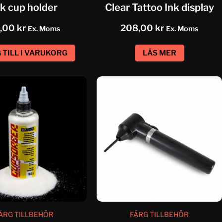
nk cup holder
Clear Tattoo Ink display
,00
kr
208,00
kr
Ex. Moms
Ex. Moms
 TILL I VARUKORG
LÄS MER
ÄRG TILLBEHÖR
FÄRG TILLBEHÖR