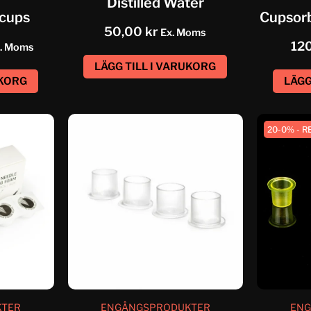
Distilled Water
 cups
Cupsorb
50,00
kr
Ex. Moms
12
. Moms
LÄGG TILL I VARUKORG
UKORG
LÄGG
20-0% - R
KTER
ENGÅNGSPRODUKTER
ENG