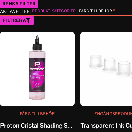
RENSA FILTER
×
PRODUKT KATEGORIER
:
FÄRG TILLBEHÖR
AKTIVA FILTER:
FILTRERA
FÄRG TILLBEHÖR
ENGÅNGSPRODU
Proton Cristal Shading Solution