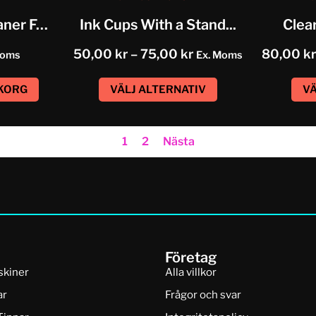
Tattoo Needle Cleaner Foam
Ink Cups With a Stand...
Clea
50,00
kr
–
75,00
kr
80,00
kr
Moms
Ex. Moms
UKORG
VÄLJ ALTERNATIV
VÄ
1
2
Nästa
Företag
skiner
Alla villkor
ar
Frågor och svar