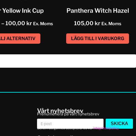
r Yellow Ink Cup
Panthera Witch Hazel
–
100,00
kr
105,00
kr
Ex. Moms
Ex. Moms
LJ ALTERNATIV
LÄGG TILL I VARUKORG
Vårt nyhetsbrev
Prenumenera på vårt nyhetsbrev
SKICKA
Genom att gå med accepterar du vår
integritetspolicy