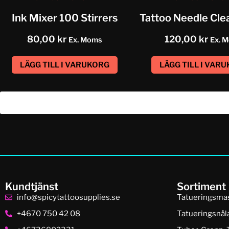
Ink Mixer 100 Stirrers
80,00
kr
120,00
kr
Ex. Moms
Ex. 
LÄGG TILL I VARUKORG
LÄGG TILL I VAR
Kundtjänst
Sortiment
info@spicytattoosupplies.se
Tatueringsma
+4670 750 42 08
Tatueringsnål