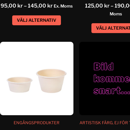
95,00
kr
–
145,00
kr
125,00
kr
–
190,
Ex. Moms
Moms
VÄLJ ALTERNATIV
VÄLJ ALTERNA
ENGÅNGSPRODUKTER
ARTISTISK FÄRG, EJ FÖR