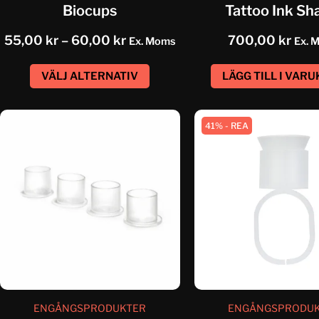
Biocups
Tattoo Ink Sh
55,00
kr
–
60,00
kr
700,00
kr
Ex. Moms
Ex. 
VÄLJ ALTERNATIV
LÄGG TILL I VAR
41% - REA
ENGÅNGSPRODUKTER
ENGÅNGSPRODU