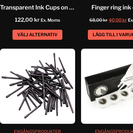
Transparent Ink Cups on a...
Finger ring ink
122,00
kr
Ex. Moms
68,00
kr
40,00
kr
Ex
VÄLJ ALTERNATIV
LÄGG TILL I VAR
ENGÅNGSPRODUKTER
ENGÅNGSPRODU