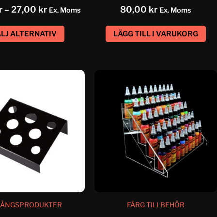
r
–
27,00
kr
80,00
kr
Ex. Moms
Ex. Moms
LJ ALTERNATIV
LÄGG TILL I VARUKORG
ÅNGSPRODUKTER
FÄRG TILLBEHÖR