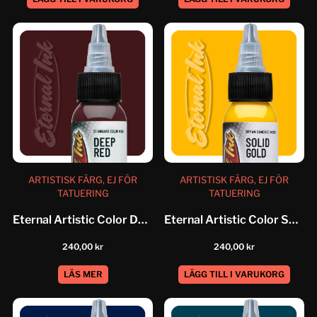
ARTISTISK FÄRG, EJ FÖR
ARTISTISK FÄRG, EJ FÖR
TATUERING
TATUERING
Eternal Artistic Color Deep Red
Eternal Artistic Color Solid Gold
240,00
kr
240,00
kr
LÄS MER
LÄGG TILL I VARUKORG