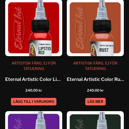
ARTISTISK FÄRG, EJ FÖR
ARTISTISK FÄRG, EJ FÖR
TATUERING
TATUERING
Eternal Artistic Color Lipstick Red
Eternal Artistic Color Rust
240,00
kr
240,00
kr
LÄGG TILL I VARUKORG
LÄS MER