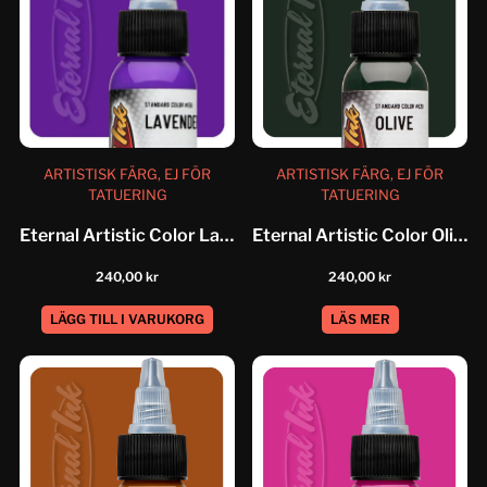
ARTISTISK FÄRG, EJ FÖR
ARTISTISK FÄRG, EJ FÖR
TATUERING
TATUERING
Eternal Artistic Color Lavender
Eternal Artistic Color Olive
240,00
kr
240,00
kr
LÄGG TILL I VARUKORG
LÄS MER