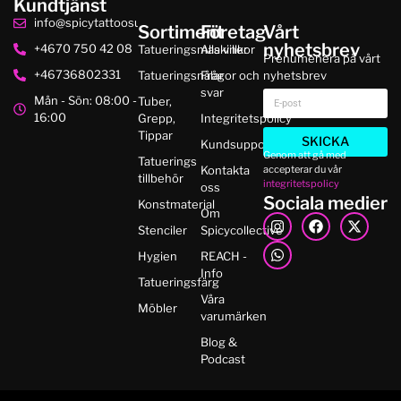
Kundtjänst
info@spicytattoosupplies.se
Sortiment
Företag
Vårt
nyhetsbrev
+4670 750 42 08
Tatueringsmaskiner
Alla villkor
Prenumenera på vårt
+46736802331
Tatueringsnålar
Frågor och
nyhetsbrev
svar
Mån - Sön: 08:00 -
Tuber,
16:00
Grepp,
Integritetspolicy
Tippar
SKICKA
Kundsupport
Genom att gå med
Tatuerings
accepterar du vår
Kontakta
tillbehör
integritetspolicy
oss
Sociala medier
Konstmaterial
Om
Stenciler
Spicycollective
Hygien
REACH -
Info
Tatueringsfärg
Våra
Möbler
varumärken
Blog &
Podcast