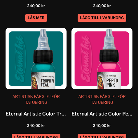
240,00
kr
240,00
kr
LÄS MER
LÄGG TILL I VARUKORG
ARTISTISK FÄRG, EJ FÖR
ARTISTISK FÄRG, EJ FÖR
TATUERING
TATUERING
Eternal Artistic Color Tropical Teal
Eternal Artistic Color Pepto Pink
240,00
kr
240,00
kr
LÄGG TILL I VARUKORG
LÄGG TILL I VARUKORG