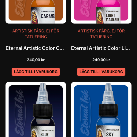
ARTISTISK FÄRG, EJ FÖR
ARTISTISK FÄRG, EJ FÖR
TATUERING
TATUERING
Eternal Artistic Color Caramel
Eternal Artistic Color Light Magenta
240,00
kr
240,00
kr
LÄGG TILL I VARUKORG
LÄGG TILL I VARUKORG