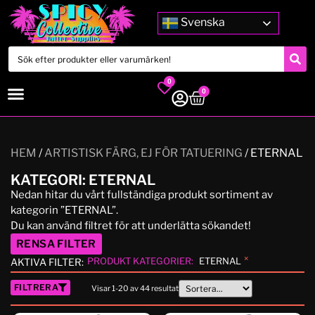
Svenska
0
0
HEM
/
ARTISTISK FÄRG, EJ FÖR TATUERING
/ ETERNAL
KATEGORI: ETERNAL
Nedan hitar du vårt fullständiga produkt sortiment av
kategorin ”ETERNAL”.
Du kan använd filtret för att underlätta sökandet!
RENSA FILTER
×
PRODUKT KATEGORIER
:
ETERNAL
AKTIVA FILTER:
FILTRERA
Visar
1
-
20
av
44
resultat