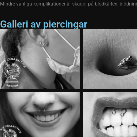
Mindre vanliga komplikationer är skador på blodkärlen, blödning,
Galleri av piercingar