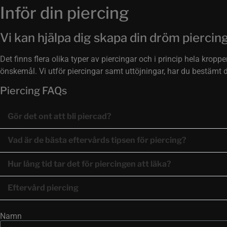
Inför din piercing
Vi kan hjälpa dig skapa din dröm piercin
Det finns flera olika typer av piercingar och i princip hela krop
önskemål. Vi utför piercingar samt uttöjningar, har du bestämt dig
Piercing FAQs
Gör det ont att bli piercad?
Vad är de bästa eftervårds tipsen för piercing?
Hur lång tid tar det för piercingen att läka?
Eftervård piercing
Namn