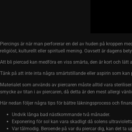
Piercings är när man perforerar en del av huden på kroppen med 
religiöst, kulturellt eller spirituell mening. Oavsett är dagens 
Att bli piercad kan medföra en viss smärta, den är kort och lätt
Tänk på att inte inta några smärtstillande eller aspirin som k
Materialet som används av piercaren måste alltid vara sterilise
smycke av titan i av piercaren, då detta är den mest allergi vän
Här nedan följer några tips för bättre läkningsprocess och finare
Undvik långa bad nästkommande två månader.
Exponering för sol kan vara skadligt då solens ultraviolet
Var tålmodig. Beroende på var du piercar dig, kan det ta upp