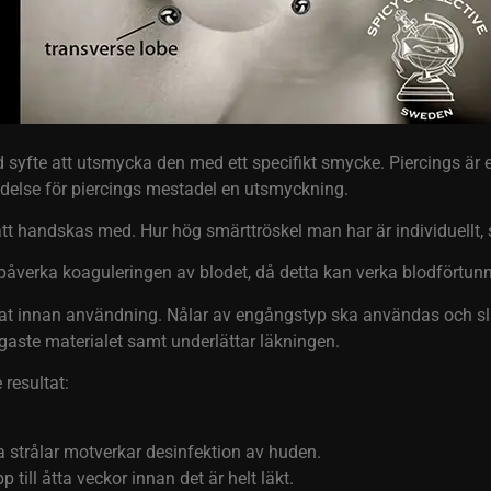
syfte att utsmycka den med ett specifikt smycke. Piercings är e
betydelse för piercings mestadel en utsmyckning.
 att handskas med. Hur hög smärttröskel man har är individuellt,
an påverka koaguleringen av blodet, då detta kan verka blodfört
rat innan användning. Nålar av engångstyp ska användas och slän
ligaste materialet samt underlättar läkningen.
 resultat:
ta strålar motverkar desinfektion av huden.
 till åtta veckor innan det är helt läkt.