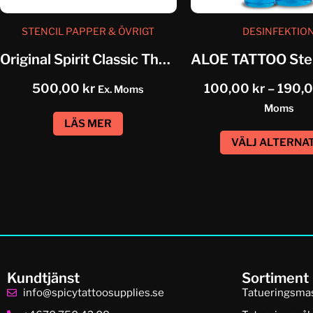
STENCIL PAPPER & ÖVRIGT
DESINFEKTIO
Original Spirit Classic Thermal Paper...
500,00
kr
100,00
kr
–
190,
Ex. Moms
Moms
LÄS MER
VÄLJ ALTERNA
Kundtjänst
Sortiment
info@spicytattoosupplies.se
Tatueringsma