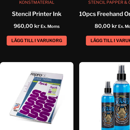
KONSTMATERIAL
STENCIL PAPPER & 
Stencil Printer Ink
960,00
kr
80,00
kr
Ex. Moms
Ex. M
LÄGG TILL I VARUKORG
LÄGG TILL I VAR