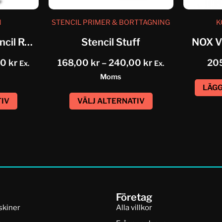
N
STENCIL PRIMER & BORTTAGNING
K
ALOE TATTOO Stencil Remover
Stencil Stuff
NOX V
00
kr
168,00
kr
–
240,00
kr
20
Ex.
Ex.
Moms
LÄGG
TIV
VÄLJ ALTERNATIV
Företag
skiner
Alla villkor