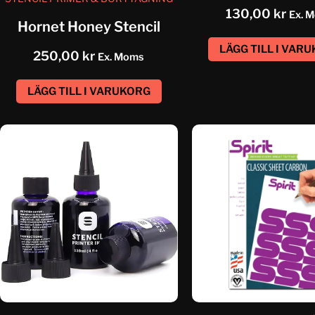
130,00
kr
Ex. 
Hornet Honey Stencil
LÄGG TILL I VAR
250,00
kr
Ex. Moms
LÄGG TILL I VARUKORG