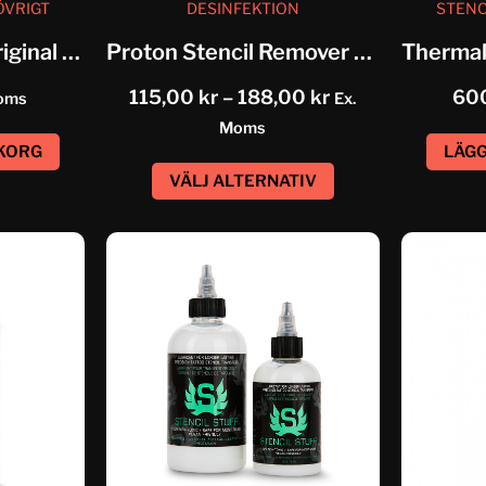
ÖVRIGT
DESINFEKTION
STENC
10pcs Freehand Original Spirit Classic
Proton Stencil Remover & Skin...
115,00
kr
–
188,00
kr
60
oms
Ex.
Moms
UKORG
LÄGG
VÄLJ ALTERNATIV