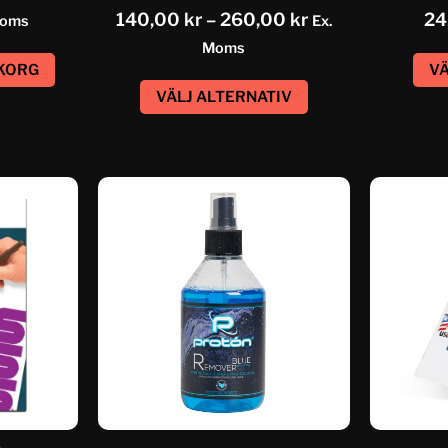
140,00
kr
–
260,00
kr
24
Moms
Ex.
Moms
UKORG
VÄ
VÄLJ ALTERNATIV