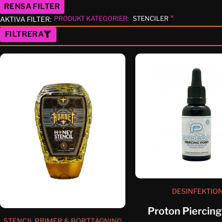
RENSA FILTER
×
PRODUKT KATEGORIER
:
STENCILER
AKTIVA FILTER:
FILTRERA
DESINFEKTIO
Proton Piercing
STENCIL PRIMER & BORTTAGNING