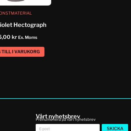
ONSTMATERIAL
iolet Hectograph
5,00
kr
Ex. Moms
 TILL I VARUKORG
Vårt nyhetsbrev
Prenumenera på vårt nyhetsbrev
SKICKA