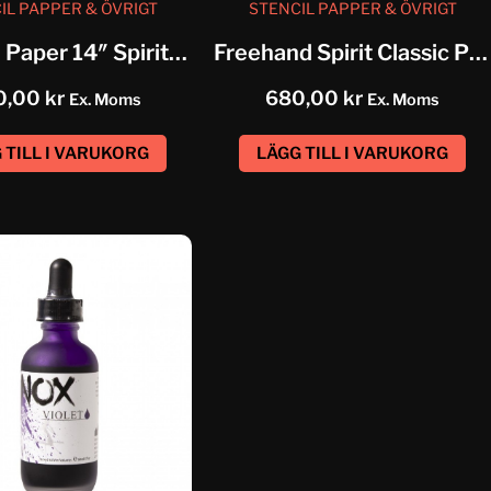
IL PAPPER & ÖVRIGT
STENCIL PAPPER & ÖVRIGT
Thermal Paper 14″ Spirit Classic
Freehand Spirit Classic Paper
0,00
kr
680,00
kr
Ex. Moms
Ex. Moms
 TILL I VARUKORG
LÄGG TILL I VARUKORG