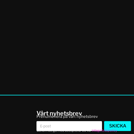
Vårt nyhetsbrev
Prenumenera på vårt nyhetsbrev
SKICKA
Genom att gå med accepterar du vår
integritetspolicy