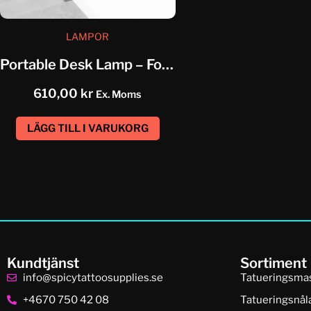
LAMPOR
Portable Desk Lamp – Foldable
610,00
kr
Ex. Moms
LÄGG TILL I VARUKORG
Kundtjänst
Sortiment
info@spicytattoosupplies.se
Tatueringsma
+4670 750 42 08
Tatueringsnål