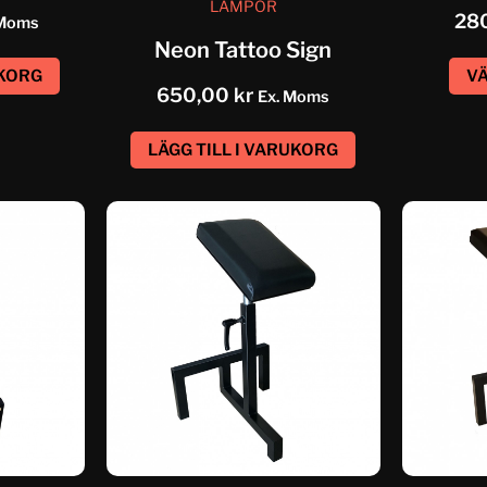
LAMPOR
28
 Moms
Neon Tattoo Sign
UKORG
VÄ
650,00
kr
Ex. Moms
LÄGG TILL I VARUKORG