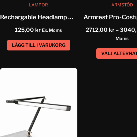
LAMPOR
ARMSTÖD
Rechargable Headlamp Omeril
125,00
kr
2712,00
kr
–
3040
Ex. Moms
Moms
LÄGG TILL I VARUKORG
VÄLJ ALTERNA