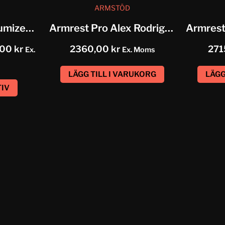
ARMSTÖD
Armrest Pro-Costumized Alex Rodriguez
Armrest Pro Alex Rodriguez
,00
kr
2360,00
kr
271
Ex.
Ex. Moms
LÄGG TILL I VARUKORG
LÄGG
TIV