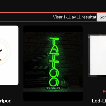
Visar
1
-
11
av
11
resultat
K
tripod
Led-L