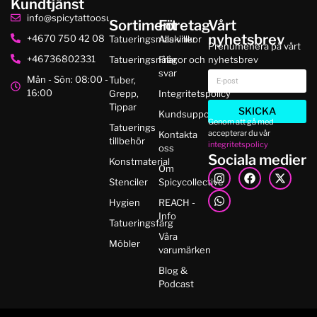
Kundtjänst
info@spicytattoosupplies.se
Sortiment
Företag
Vårt
nyhetsbrev
+4670 750 42 08
Tatueringsmaskiner
Alla villkor
Prenumenera på vårt
+46736802331
Tatueringsnålar
Frågor och
nyhetsbrev
svar
Mån - Sön: 08:00 -
Tuber,
16:00
Grepp,
Integritetspolicy
Tippar
SKICKA
Kundsupport
Genom att gå med
Tatuerings
accepterar du vår
Kontakta
tillbehör
integritetspolicy
oss
Sociala medier
Konstmaterial
Om
Stenciler
Spicycollective
Hygien
REACH -
Info
Tatueringsfärg
Våra
Möbler
varumärken
Blog &
Podcast