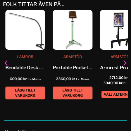
FOLK TITTAR ÄVEN PÅ ..
LAMPOR
ARMSTÖD
ARMSTÖD
Bendable Desk Lamp
Portable Pocket Tattoo Armrest
2712,00
kr
–
600,00
kr
2360,00
kr
Ex. Moms
Ex. Moms
3040,00
kr
Ex. 
LÄGG TILL I
LÄGG TILL I
VÄLJ ALTERNA
VARUKORG
VARUKORG