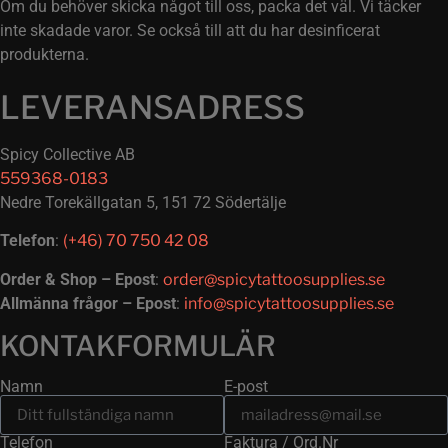
Om du behöver skicka något till oss, packa det väl. Vi täcker
inte skadade varor. Se också till att du har desinficerat
produkterna.
LEVERANSADRESS
Spicy Collective AB
559368-0183
Nedre Torekällgatan 5, 151 72 Södertälje
Telefon
:
(+46) 70 750 42 08
Order & Shop – Epost
:
order@spicytattoosupplies.se
Allmänna frågor – Epost
:
info@spicytattoosupplies.se
KONTAKFORMULÄR
Namn
E-post
Telefon
Faktura / Ord.Nr