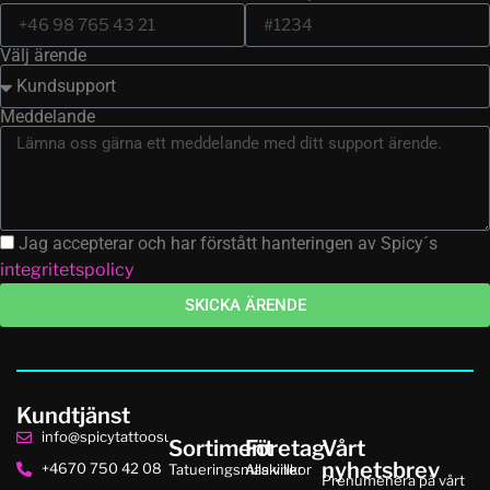
Välj ärende
Meddelande
Jag accepterar och har förstått hanteringen av Spicy´s
integritetspolicy
SKICKA ÄRENDE
Kundtjänst
info@spicytattoosupplies.se
Sortiment
Företag
Vårt
nyhetsbrev
+4670 750 42 08
Tatueringsmaskiner
Alla villkor
Prenumenera på vårt