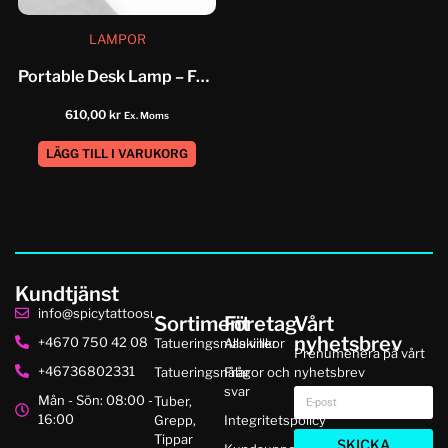
LAMPOR
Portable Desk Lamp – Foldable
610,00
kr
Ex. Moms
LÄGG TILL I VARUKORG
Kundtjänst
info@spicytattoosupplies.se
Sortiment
Företag
Vårt
nyhetsbrev
+4670 750 42 08
Tatueringsmaskiner
Alla villkor
Prenumenera på vårt
+46736802331
Tatueringsnålar
Frågor och
nyhetsbrev
svar
Mån - Sön: 08:00 -
Tuber,
16:00
Grepp,
Integritetspolicy
Tippar
SKICKA