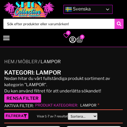
Svenska
0
0
HEM
/
MÖBLER
/ LAMPOR
KATEGORI: LAMPOR
Nedan hitar du vårt fullständiga produkt sortiment av
kategorin ”LAMPOR”.
Du kan använd filtret för att underlätta sökandet!
RENSA FILTER
×
PRODUKT KATEGORIER
:
LAMPOR
AKTIVA FILTER:
FILTRERA
Visar
1
-
7
av
7
resultat