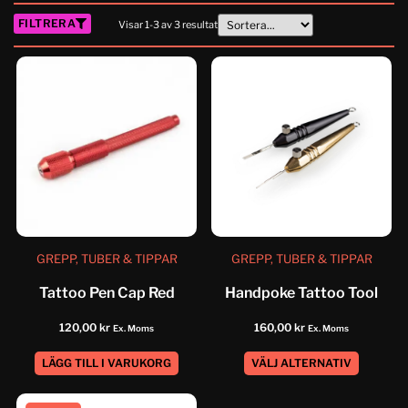
FILTRERA
Visar
1
-
3
av
3
resultat
GREPP, TUBER & TIPPAR
GREPP, TUBER & TIPPAR
Tattoo Pen Cap Red
Handpoke Tattoo Tool
120,00
kr
160,00
kr
Ex. Moms
Ex. Moms
LÄGG TILL I VARUKORG
VÄLJ ALTERNATIV