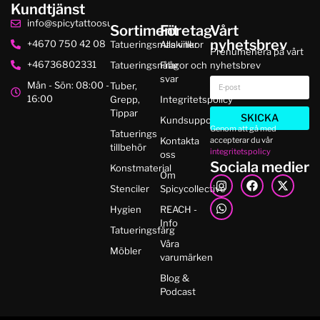
Kundtjänst
info@spicytattoosupplies.se
Sortiment
Företag
Vårt
nyhetsbrev
+4670 750 42 08
Tatueringsmaskiner
Alla villkor
Prenumenera på vårt
+46736802331
Tatueringsnålar
Frågor och
nyhetsbrev
svar
Mån - Sön: 08:00 -
Tuber,
16:00
Grepp,
Integritetspolicy
Tippar
SKICKA
Kundsupport
Genom att gå med
Tatuerings
accepterar du vår
Kontakta
tillbehör
integritetspolicy
oss
Sociala medier
Konstmaterial
Om
Stenciler
Spicycollective
Hygien
REACH -
Info
Tatueringsfärg
Våra
Möbler
varumärken
Blog &
Podcast