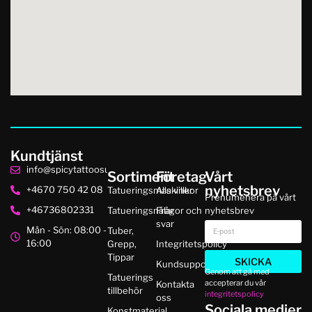
Kundtjänst
info@spicytattoosupplies.se
Sortiment
Företag
Vårt
nyhetsbrev
+4670 750 42 08
Tatueringsmaskiner
Alla villkor
Prenumenera på vårt
+46736802331
Tatueringsnålar
Frågor och
nyhetsbrev
svar
Mån - Sön: 08:00 -
Tuber,
16:00
Grepp,
Integritetspolicy
Tippar
SKICKA
Kundsupport
Genom att gå med
Tatuerings
accepterar du vår
Kontakta
tillbehör
integritetspolicy
oss
Sociala medier
Konstmaterial