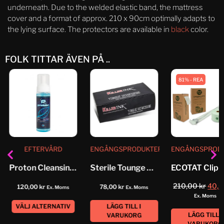
underneath. Due to the welded elastic band, the mattress
cover and a format of approx. 210 x 90cm optimally adapts to
the lying surface. The protectors are available in
black
color.
FOLK TITTAR ÄVEN PÅ ..
81% - REA
EFTERVÅRD
ENGÅNGSPRODUKTER
ENGÅNGSPROD
Proton Cleansing Foamer
Sterile Tounge Depressor
210,00
kr
40,
120,00
kr
78,00
kr
Ex. Moms
Ex. Moms
Ex. Moms
VÄLJ ALTERNATIV
LÄGG TILL I
LÄGG TILL I
VARUKORG
VARUKORG