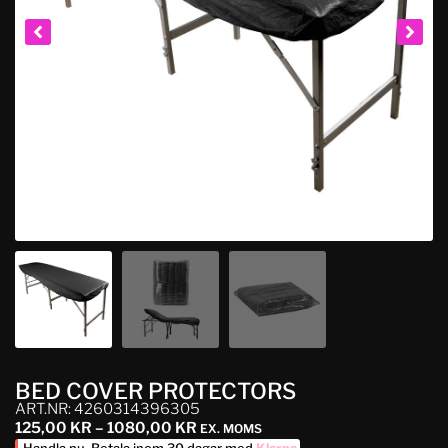
BED COVER PROTECTORS
ART.NR: 4260314396305
125,00
KR
–
1080,00
KR
EX. MOMS