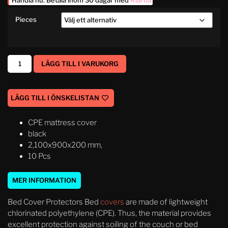
Handla nu. Betala inom 30 dagar med
Klarna
.
Pieces
LÄGG TILL I VARUKORG
LÄGG TILL I ÖNSKELISTAN
CPE mattress cover
black
2,100x900x200 mm,
10 Pcs
MER INFORMATION
Bed Cover Protectors Bed
covers
are made of lightweight
chlorinated polyethylene (CPE). Thus, the material provides
excellent protection against soiling of the couch or bed