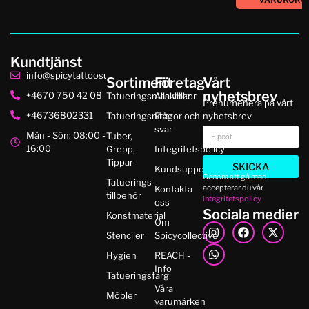
Kundtjänst
info@spicytattoosupplies.se
Sortiment
Företag
Vårt
nyhetsbrev
+4670 750 42 08
Tatueringsmaskiner
Alla villkor
Prenumenera på vårt
+46736802331
Tatueringsnålar
Frågor och
nyhetsbrev
svar
Mån - Sön: 08:00 -
Tuber,
16:00
Grepp,
Integritetspolicy
Tippar
SKICKA
Kundsupport
Genom att gå med
Tatuerings
accepterar du vår
Kontakta
tillbehör
integritetspolicy
oss
Sociala medier
Konstmaterial
Om
Stenciler
Spicycollective
Hygien
REACH -
Info
Tatueringsfärg
Våra
Möbler
varumärken