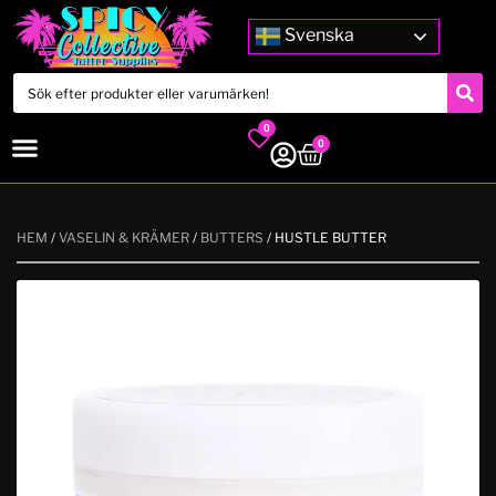
Svenska
0
0
HEM
/
VASELIN & KRÄMER
/
BUTTERS
/ HUSTLE BUTTER