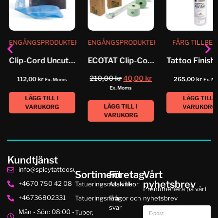
ENGÅNGSPRODUKTER
ENGÅNGSPRODUKTER
FÄRG TILLBE
Clip-Cord Uncut Roll Blue
ECOTAT Clip-Cord Sleeve Covers
210,00
kr
40,00
kr
112,00
kr
265,00
kr
Ex. Moms
Ex. M
Ex. Moms
LÄGG TILL I
LÄGG TILL I
LÄGG TILL I
VARUKORG
VARUKORG
VARUKORG
Kundtjänst
info@spicytattoosupplies.se
Sortiment
Företag
Vårt
nyhetsbrev
+4670 750 42 08
Tatueringsmaskiner
Alla villkor
Prenumenera på vårt
+46736802331
Tatueringsnålar
Frågor och
nyhetsbrev
svar
Mån - Sön: 08:00 -
Tuber,