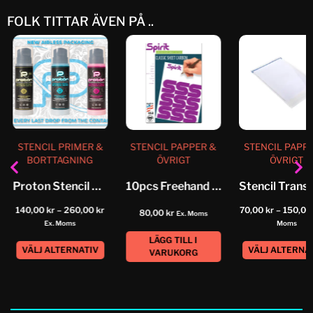
FOLK TITTAR ÄVEN PÅ ..
STENCIL PRIMER &
STENCIL PAPPER &
STENCIL PAPP
BORTTAGNING
ÖVRIGT
ÖVRIGT
Proton Stencil Primer Airless System
10pcs Freehand Original Spirit Classic
140,00
kr
–
260,00
kr
70,00
kr
–
150,0
80,00
kr
Ex. Moms
Ex. Moms
Moms
LÄGG TILL I
VÄLJ ALTERNATIV
VÄLJ ALTERNA
VARUKORG