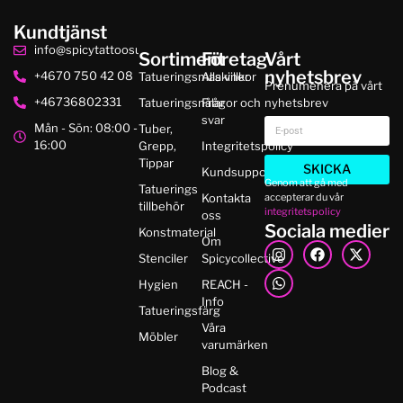
Kundtjänst
info@spicytattoosupplies.se
Sortiment
Företag
Vårt
nyhetsbrev
+4670 750 42 08
Tatueringsmaskiner
Alla villkor
Prenumenera på vårt
+46736802331
Tatueringsnålar
Frågor och
nyhetsbrev
svar
Mån - Sön: 08:00 -
Tuber,
16:00
Grepp,
Integritetspolicy
Tippar
SKICKA
Kundsupport
Genom att gå med
Tatuerings
accepterar du vår
Kontakta
tillbehör
integritetspolicy
oss
Sociala medier
Konstmaterial
Om
Stenciler
Spicycollective
Hygien
REACH -
Info
Tatueringsfärg
Våra
Möbler
varumärken
Blog &
Podcast