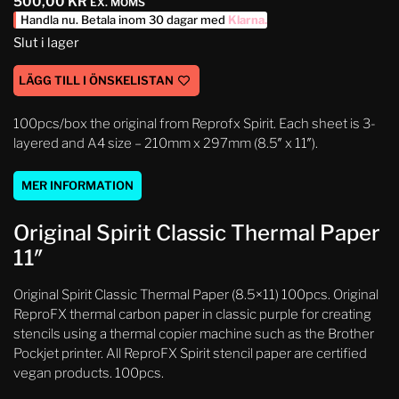
500,00
KR
EX. MOMS
Handla nu. Betala inom 30 dagar med
Klarna
.
Slut i lager
LÄGG TILL I ÖNSKELISTAN
100pcs/box the original from Reprofx Spirit. Each sheet is 3-
layered and A4 size – 210mm x 297mm (8.5″ x 11″).
MER INFORMATION
Original Spirit Classic Thermal Paper
11″
Original Spirit Classic Thermal Paper (8.5×11) 100pcs. Original
ReproFX thermal carbon paper in classic purple for creating
stencils using a thermal copier machine such as the Brother
Pockjet printer. All ReproFX Spirit stencil paper are certified
vegan products. 100pcs.