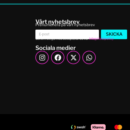
Vårt nyhetsbrev
Prenumenera på vårt nyhetsbrev
SKICKA
Genom att gå med accepterar du vår
integritetspolicy
Sociala medier