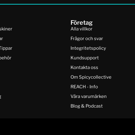
Företag
skiner
Alla villkor
ar
Frågor och svar
Tippar
Integritetspolicy
lbehör
Kundsupport
Kontakta oss
Om Spicycollective
REACH - Info
g
Våra varumärken
Blog & Podcast