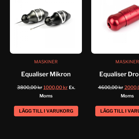
MASKINER
MASKINER
Equaliser Mikron
Equaliser Dr
3800,00
kr
1000,00
kr
Ex.
4600,00
kr
2000,
Moms
Moms
LÄGG TILL I VARUKORG
LÄGG TILL I VA