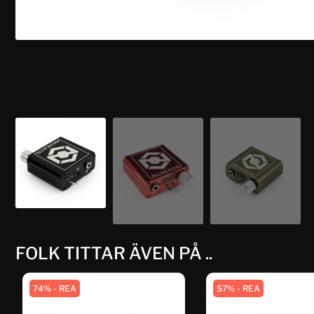
FOLK TITTAR ÄVEN PÅ ..
74% - REA
57% - REA