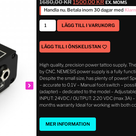
1680,00
KR
1500,00
KR
EX. MOMS
Handla nu. Betala inom 30 dagar med
Klar
LÄGG TILL I VARUKORG
LÄGG TILL I ÖNSKELISTAN
High quality, precision power tattoo supply. T
by CNC. NEMESIS power supply is a fully functio
Despite the small size, has plenty of power! Sp
– accurate to 0.1V – Manual foot switch – possi
(adapter) – dedicated to the model – Adjustable
INPUT: 24VDC / OUTPUT: 2:20 VDC (max 3A) – 
months warranty Ideal for working with both co
MER INFORMATION