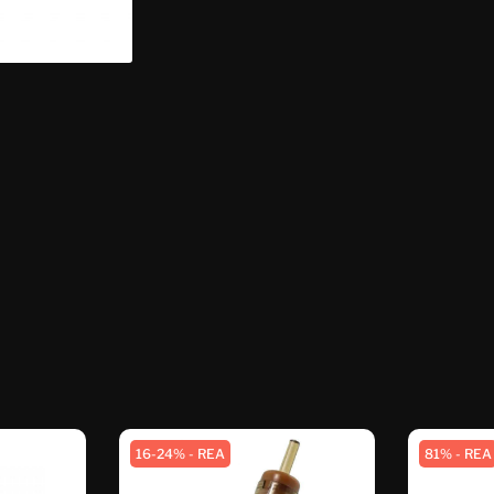
16-24% - REA
81% - REA