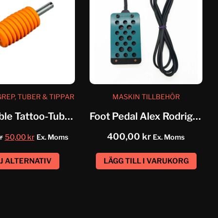
EP, TUBER & TIPPAR
MASKIN TILLBEHÖR
Disposable Tattoo-Tube Flat-Tip Unistar
Foot Pedal Alex Rodriguez
400,00
kr
r
50,00
kr
Ex. Moms
Ex. Moms
J ALTERNATIV
LÄGG TILL I VARUKORG