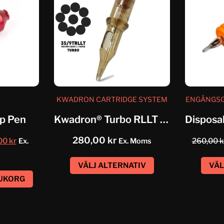
KWADRON CARTRIDGE SYSTEM
ENGÅNGSGR
op Pen
Kwadron® Turbo RLLT Cartridge System
280,00
kr
00
kr
Ex.
Ex. Moms
260,00
k
VÄLJ ALTERNATIV
VÄL
RUKORG