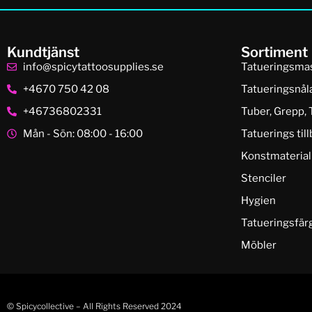
Kundtjänst
Sortiment
info@spicytattoosupplies.se
Tatueringsma
+4670 750 42 08
Tatueringsnål
+46736802331
Tuber, Grepp, 
Mån - Sön: 08:00 - 16:00
Tatuerings til
Konstmaterial
Stenciler
Hygien
Tatueringsfär
Möbler
© Spicycollective – All Rights Reserved 2024