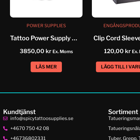
POWER SUPPLIES
ENGÅNGSPROD
Tattoo Power Supply Musotoku
Clip Cord Sleev
3850,00
kr
120,00
kr
Ex. Moms
Ex.
LÄS MER
LÄGG TILL I VA
Kundtjänst
Sortiment
info@spicytattoosupplies.se
Tatueringsma
+4670 750 42 08
Tatueringsnål
+46736802331
Tuber, Grepp, 