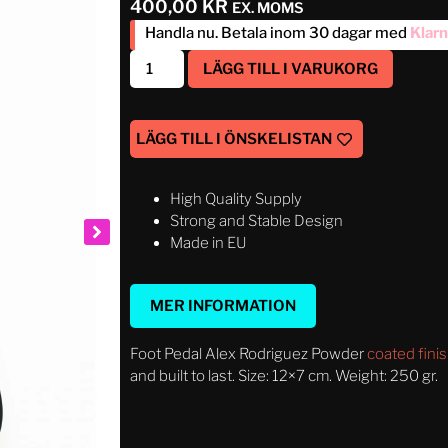
400,00
KR
EX. MOMS
Handla nu. Betala inom 30 dagar med
Klar
LÄGG TILL I VARUKORG
LÄGG TILL I ÖNSKELISTAN
High Quality Supply
Strong and Stable Design
Made in EU
MER INFORMATION
Foot Pedal Alex Rodriguez Powder
coated fini
and built to last. Size: 12×7 cm. Weight: 250 gr.