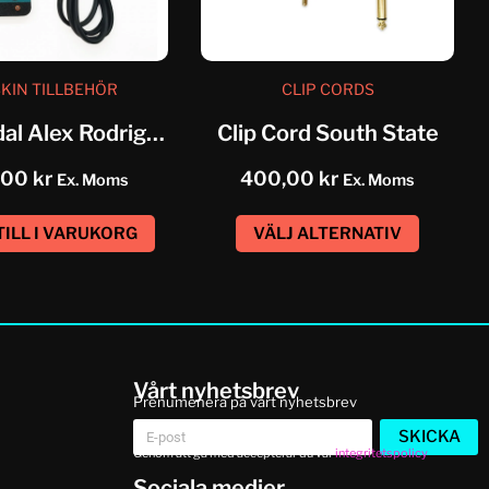
KIN TILLBEHÖR
CLIP CORDS
Foot Pedal Alex Rodriguez
Clip Cord South State
,00
kr
400,00
kr
Ex. Moms
Ex. Moms
TILL I VARUKORG
VÄLJ ALTERNATIV
Vårt nyhetsbrev
Prenumenera på vårt nyhetsbrev
SKICKA
Genom att gå med accepterar du vår
integritetspolicy
Sociala medier