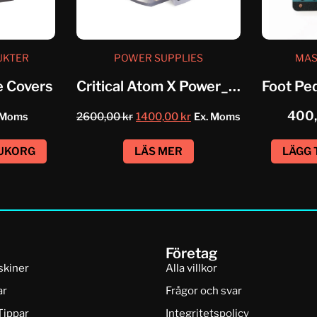
UKTER
POWER SUPPLIES
MAS
e Covers
Critical Atom X Power_Supply
400
 Moms
2600,00
kr
1400,00
kr
Ex. Moms
RUKORG
LÄS MER
LÄGG 
Företag
skiner
Alla villkor
ar
Frågor och svar
Tippar
Integritetspolicy