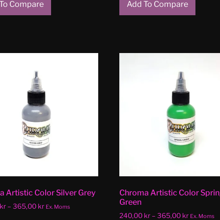
To Compare
Add To Compare
 Artistic Color Silver Grey
Chroma Artistic Color Spri
Green
kr
–
365,00
kr
Ex. Moms
240,00
kr
–
365,00
kr
Ex. Moms