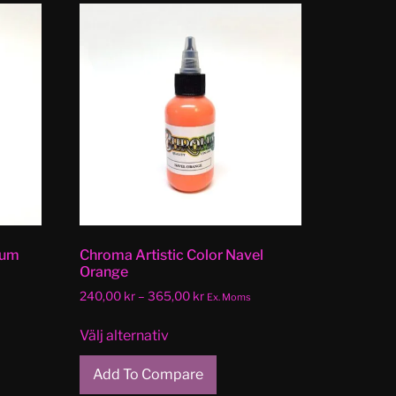
ium
Chroma Artistic Color Navel
Orange
240,00
kr
–
365,00
kr
Ex. Moms
Välj alternativ
Add To Compare