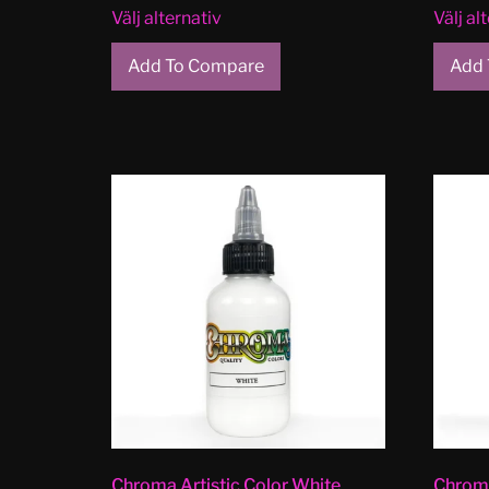
Välj alternativ
Välj al
Add To Compare
Add 
Chroma Artistic Color White
Chroma