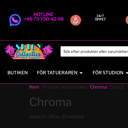
HOTLINE
24/7
+46 70 750 42 08
ÖPPET
BUTIKEN
FÖR TATUERAREN
FÖR STUDION
Hem
/ Produkt Varumärken /
Chroma
/ Sida 2
Chroma
Visar 17–30 av 30 resultat