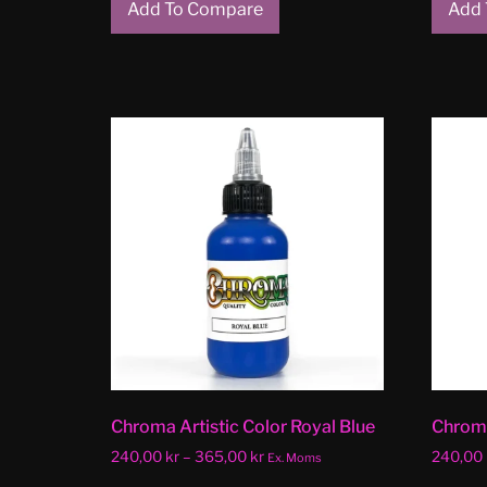
Add To Compare
Add 
Chroma Artistic Color Royal Blue
Chroma
240,00
kr
–
365,00
kr
240,00
Ex. Moms