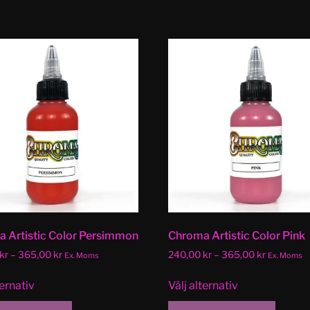
 Artistic Color Persimmon
Chroma Artistic Color Pink
kr
–
365,00
kr
240,00
kr
–
365,00
kr
Ex. Moms
Ex. Moms
ternativ
Välj alternativ