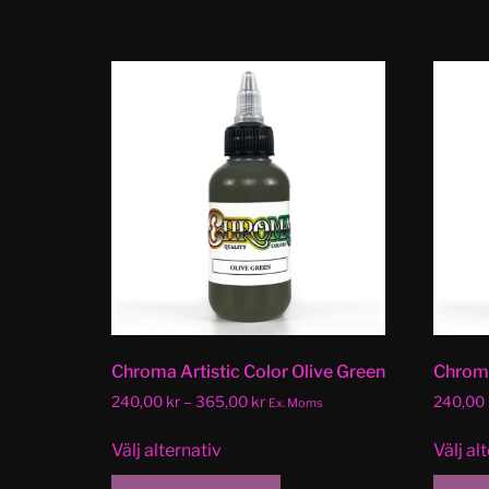
Chroma Artistic Color Olive Green
Chroma
240,00
kr
–
365,00
kr
240,00
Ex. Moms
Välj alternativ
Välj al