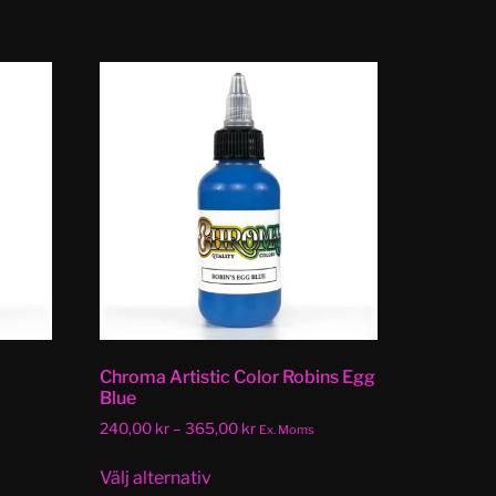
Chroma Artistic Color Robins Egg
Blue
240,00
kr
–
365,00
kr
Ex. Moms
Välj alternativ