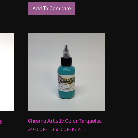
Add To Compare
ng
Chroma Artistic Color Turquoise
240,00
kr
–
365,00
kr
Ex. Moms