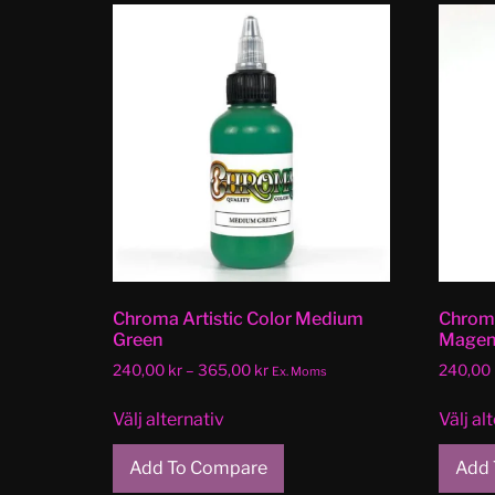
Chroma Artistic Color Medium
Chroma
Green
Magen
240,00
kr
–
365,00
kr
240,00
Ex. Moms
Välj alternativ
Välj al
Add To Compare
Add 