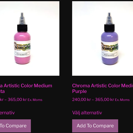
 Artistic Color Medium
Chroma Artistic Color Med
ta
Purple
kr
–
365,00
kr
240,00
kr
–
365,00
kr
Ex. Moms
Ex. Moms
ternativ
Välj alternativ
To Compare
Add To Compare