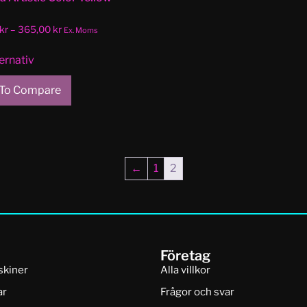
kr
–
365,00
kr
Ex. Moms
ternativ
To Compare
←
1
2
Företag
skiner
Alla villkor
ar
Frågor och svar