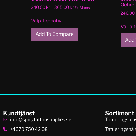
Ochre
240,00
kr
–
365,00
kr
Ex. Moms
240,00
Välj alternativ
Välj al
Add To Compare
Add 
Kundtjänst
Sortiment
info@spicytattoosupplies.se
Tatueringsma
+4670 750 42 08
Tatueringsnål