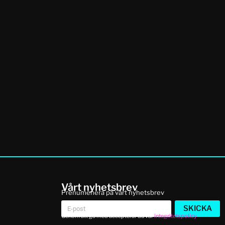
Vårt nyhetsbrev
Prenumenera på vårt nyhetsbrev
SKICKA
Genom att gå med accepterar du vår
integritetspolicy