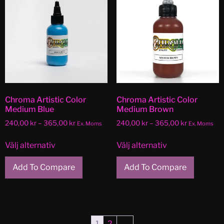
Chroma Artistic Color
Chroma Artistic Color
Medium Blue
Medium Brown
240,00
kr
–
365,00
kr
240,00
kr
–
365,00
kr
Ex. Moms
Ex. Moms
Välj alternativ
Välj alternativ
Add To Compare
Add To Compare
1
2
→