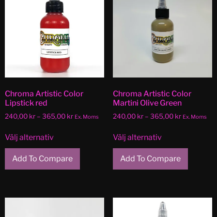
Chroma Artistic Color
Chroma Artistic Color
Lipstick red
Martini Olive Green
240,00
kr
–
365,00
kr
240,00
kr
–
365,00
kr
Ex. Moms
Ex. Moms
Välj alternativ
Välj alternativ
Add To Compare
Add To Compare