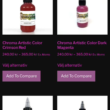
Chroma Artistic Color
Chroma Artistic Color Dark
Crimson Red
Magenta
240,00
kr
–
365,00
kr
240,00
kr
–
365,00
kr
Ex. Moms
Ex. Moms
Välj alternativ
Välj alternativ
Add To Compare
Add To Compare