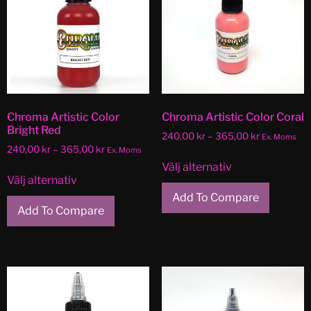
Chroma Artistic Color
Chroma Artistic Color Coral
Bright Red
240,00
kr
–
365,00
kr
Ex. Moms
240,00
kr
–
365,00
kr
Ex. Moms
Välj alternativ
Välj alternativ
Add To Compare
Add To Compare