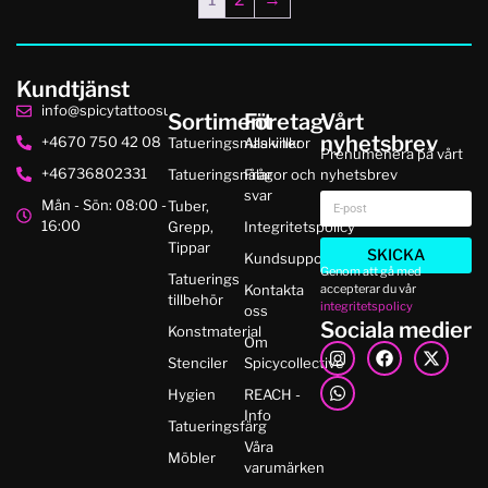
Kundtjänst
info@spicytattoosupplies.se
Sortiment
Företag
Vårt
nyhetsbrev
+4670 750 42 08
Tatueringsmaskiner
Alla villkor
Prenumenera på vårt
+46736802331
Tatueringsnålar
Frågor och
nyhetsbrev
svar
Mån - Sön: 08:00 -
Tuber,
16:00
Grepp,
Integritetspolicy
Tippar
SKICKA
Kundsupport
Genom att gå med
Tatuerings
accepterar du vår
Kontakta
tillbehör
integritetspolicy
oss
Sociala medier
Konstmaterial
Om
Stenciler
Spicycollective
Hygien
REACH -
Info
Tatueringsfärg
Våra
Möbler
varumärken