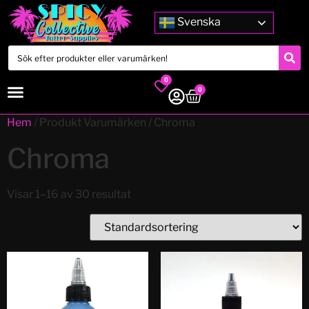
Svenska
0
0
Hem
/ Produkt Varumärken / Chroma
Chroma
Visar 1–16 av 30 resultat