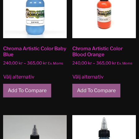
Chroma Artistic Color Baby
Chroma Artistic Color
Blue
Blood Orange
240,00
kr
–
365,00
kr
240,00
kr
–
365,00
kr
Ex. Moms
Ex. Moms
Välj alternativ
Välj alternativ
Add To Compare
Add To Compare