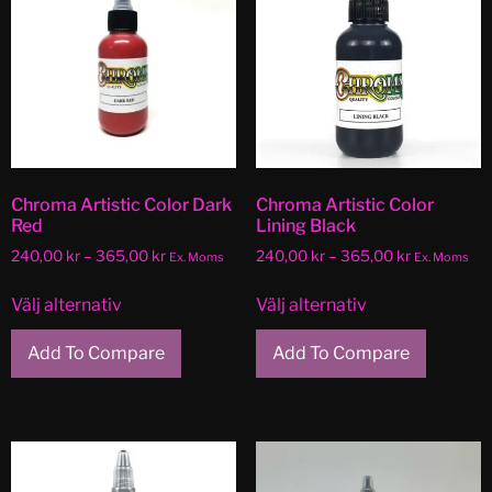
Chroma Artistic Color Dark
Chroma Artistic Color
Red
Lining Black
240,00
kr
–
365,00
kr
240,00
kr
–
365,00
kr
Ex. Moms
Ex. Moms
Välj alternativ
Välj alternativ
Add To Compare
Add To Compare