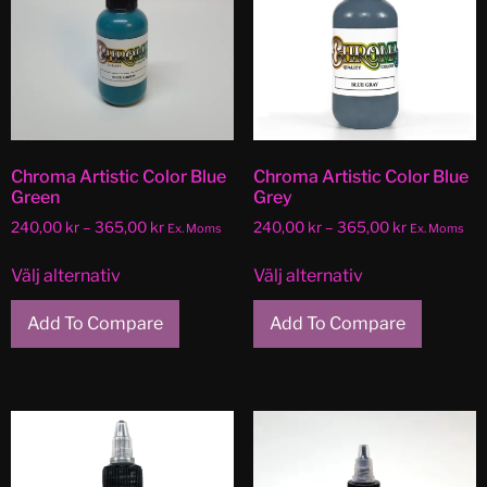
Chroma Artistic Color Blue
Chroma Artistic Color Blue
Green
Grey
240,00
kr
–
365,00
kr
240,00
kr
–
365,00
kr
Ex. Moms
Ex. Moms
Välj alternativ
Välj alternativ
Add To Compare
Add To Compare