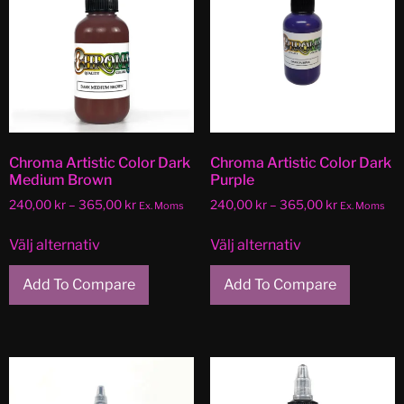
Chroma Artistic Color Dark
Chroma Artistic Color Dark
Medium Brown
Purple
240,00
kr
–
365,00
kr
240,00
kr
–
365,00
kr
Ex. Moms
Ex. Moms
Välj alternativ
Välj alternativ
Add To Compare
Add To Compare