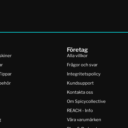
Företag
skiner
Alla villkor
ar
Frågor och svar
Tippar
Integritetspolicy
lbehör
Kundsupport
Kontakta oss
Om Spicycollective
REACH - Info
g
Våra varumärken