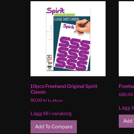
10pcs Freehand Original Spirit
Freeha
Classic
680,00
80,00
kr
Ex. Moms
Lägg ti
Lägg till i varukorg
Add 
Add To Compare