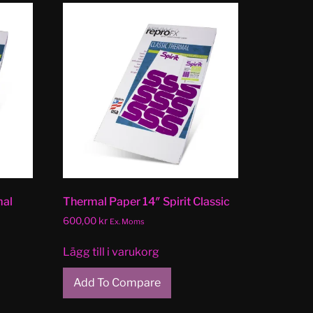
mal
Thermal Paper 14″ Spirit Classic
600,00
kr
Ex. Moms
Lägg till i varukorg
Add To Compare