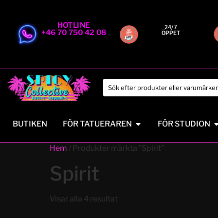
HOTLINE
24/7
+46 70 750 42 08
ÖPPET
BUTIKEN
FÖR TATUERAREN
FÖR STUDION
Hem
/ Produkter märkta ”Spirit”
Spirit
Visar alla 4 resultat