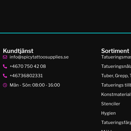
Kundtjänst
Sortiment
info@spicytattoosupplies.se
Tatueringsma
+4670 750 42 08
Tatueringsnål
+46736802331
Tuber, Grepp, 
Mån - Sön: 08:00 - 16:00
Tatuerings til
Konstmaterial
Stenciler
Hygien
Tatueringsfär