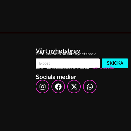
Vårt nyhetsbrev
Prenumenera på vårt nyhetsbrev
SKICKA
Genom att gå med accepterar du vår
integritetspolicy
Sociala medier