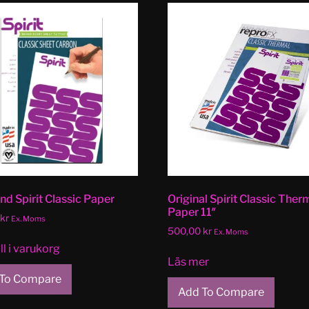
nd Spirit Classic Paper
Original Spirit Classic Ther
Paper 11″
kr
Ex. Moms
500,00
kr
Ex. Moms
ll i varukorg
Läs mer
To Compare
Add To Compare