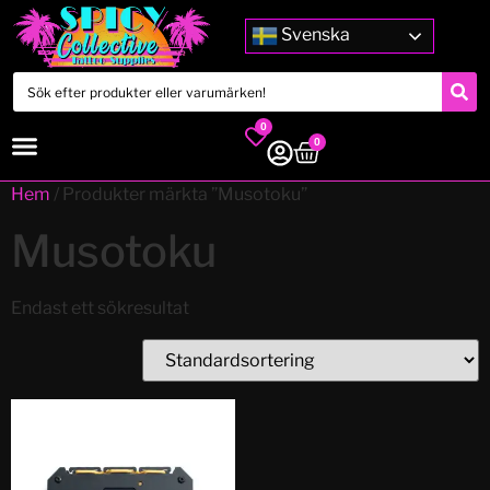
Svenska
0
0
Hem
/ Produkter märkta ”Musotoku”
Musotoku
Endast ett sökresultat