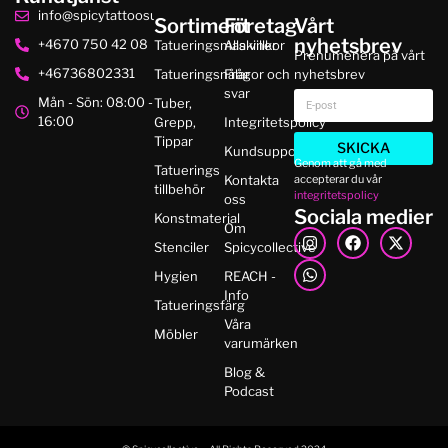
info@spicytattoosupplies.se
Sortiment
Företag
Vårt
nyhetsbrev
+4670 750 42 08
Tatueringsmaskiner
Alla villkor
Prenumenera på vårt
+46736802331
Tatueringsnålar
Frågor och
nyhetsbrev
svar
Mån - Sön: 08:00 -
Tuber,
16:00
Grepp,
Integritetspolicy
Tippar
SKICKA
Kundsupport
Genom att gå med
Tatuerings
accepterar du vår
Kontakta
tillbehör
integritetspolicy
oss
Sociala medier
Konstmaterial
Om
Stenciler
Spicycollective
Hygien
REACH -
Info
Tatueringsfärg
Våra
Möbler
varumärken
Blog &
Podcast