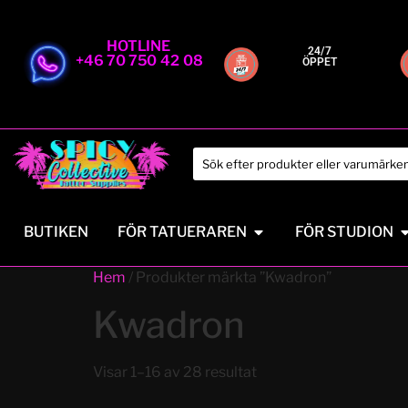
HOTLINE
24/7
+46 70 750 42 08
ÖPPET
BUTIKEN
FÖR TATUERAREN
FÖR STUDION
Hem
/ Produkter märkta ”Kwadron”
Kwadron
Visar 1–16 av 28 resultat