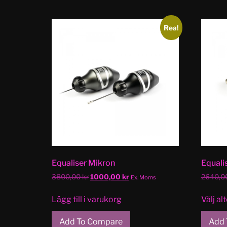
Rea!
Equaliser Mikron
Equali
3800,00
kr
1000,00
kr
2640,0
Ex. Moms
Lägg till i varukorg
Välj al
Add To Compare
Add 