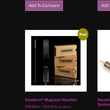
Add To Compare
Add 
Rea!
Kwadron® Magnum Needles
Kwadro
Syste
100,00
kr
–
512,00
kr
Ex. Moms