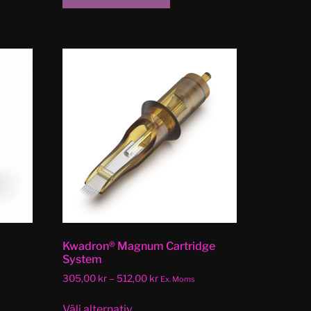
Kwadron® Magnum Cartridge
System
305,00
kr
–
512,00
kr
Ex. Moms
Välj alternativ