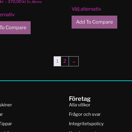
kr
–
370,00
kr
Ex. Moms
Välj alternativ
ternativ
Add To Compare
To Compare
1
2
→
Företag
skiner
Alla villkor
ar
Frågor och svar
Tippar
Integritetspolicy