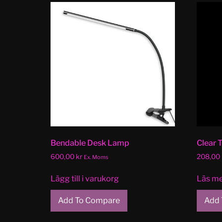
Bendable Desk Lamp
Clear 
600,00
kr
208,00
Ex. Moms
Lägg till i varukorg
Läs m
Add To Compare
Add 