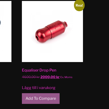
Rea!
Equaliser Drop Pen
4600,00
kr
2000,00
kr
Ex. Moms
Lägg till i varukorg
Add To Compare