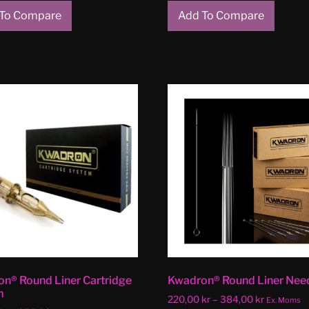
To Compare
Add To Compare
n® Round Liner Cartridge
Kwadron® Round Liner Nee
m
220,00
kr
–
384,00
kr
Ex. Moms