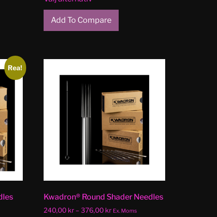
Add To Compare
Rea!
dles
Kwadron® Round Shader Needles
240,00
kr
–
376,00
kr
Ex. Moms