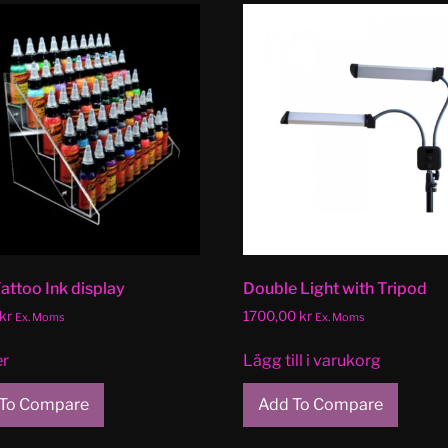
Tattoo Ink display
Double Light with Tripod
kr
1700,00
kr
Ex. Moms
Ex. Moms
er
Lägg till i varukorg
To Compare
Add To Compare