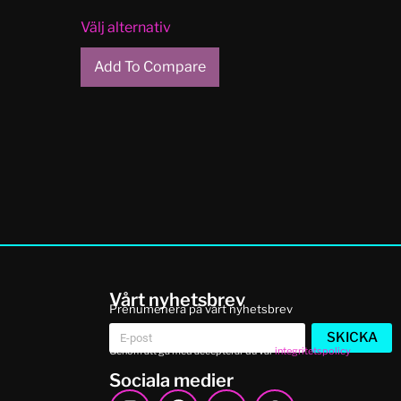
Välj alternativ
Add To Compare
Vårt nyhetsbrev
Prenumenera på vårt nyhetsbrev
SKICKA
Genom att gå med accepterar du vår
integritetspolicy
Sociala medier