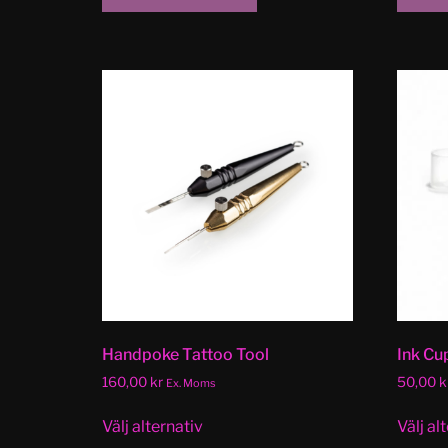
Handpoke Tattoo Tool
Ink Cu
160,00
kr
50,00
k
Ex. Moms
Välj alternativ
Välj al