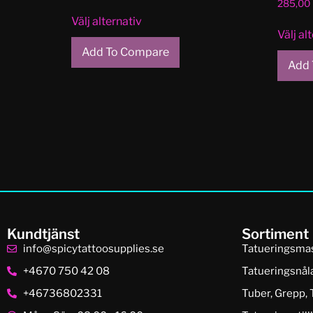
285,00
Välj alternativ
Välj al
Add To Compare
Add 
Kundtjänst
Sortiment
info@spicytattoosupplies.se
Tatueringsma
+4670 750 42 08
Tatueringsnål
+46736802331
Tuber, Grepp, 