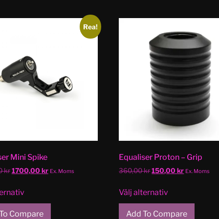
Rea!
ser Mini Spike
Equaliser Proton – Grip
0
kr
1700,00
kr
360,00
kr
150,00
kr
Ex. Moms
Ex. Moms
ternativ
Välj alternativ
To Compare
Add To Compare