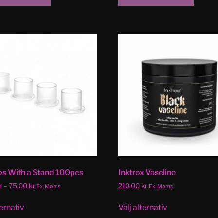
ps With a Stand 100pcs
Inktrox Vaseline
r
–
75,00
kr
210,00
kr
Ex. Moms
Ex. Moms
ternativ
Välj alternativ