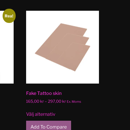
Rea!
Fake Tattoo skin
165,00
kr
–
297,00
kr
Ex. Moms
Välj alternativ
Add To Compare