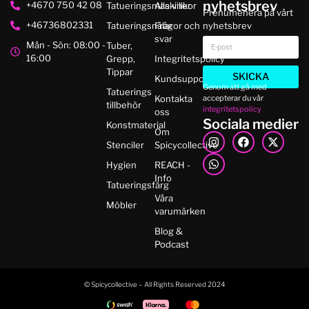
nyhetsbrev
+4670 750 42 08
Tatueringsmaskiner
Alla villkor
Prenumenera på vårt
+46736802331
Tatueringsnålar
Frågor och
nyhetsbrev
svar
Mån - Sön: 08:00 -
Tuber,
16:00
Grepp,
Integritetspolicy
Tippar
SKICKA
Kundsupport
Genom att gå med
Tatuerings
accepterar du vår
Kontakta
tillbehör
integritetspolicy
oss
Sociala medier
Konstmaterial
Om
Stenciler
Spicycollective
Hygien
REACH -
Info
Tatueringsfärg
Våra
Möbler
varumärken
Blog &
Podcast
© Spicycollective – All Rights Reserved 2024