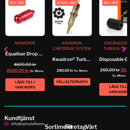
57% - REA
16-24% - REA
81% - REA
MASKINER
KWADRON
ENGÅNGSGRE
CARTRIDGE SYSTEM
TUBER & TIP
Equaliser Drop Pen
Kwadron® Turbo RLLT Cartridge System
4600,00
kr
260,00
kr
50,
2000,00
kr
280,00
kr
Ex. Moms
Ex. Moms
Ex. Moms
VÄLJ ALTERNATIV
LÄGG TILL I
LÄGG TILL I
VARUKORG
VARUKORG
Kundtjänst
info@spicytattoosupplies.se
Sortiment
Företag
Vårt