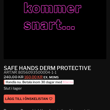
SAFE HANDS DERM PROTECTIVE
ART.NR: 8056093500004-1-1
240,00
KR
160,00
KR
EX. MOMS
Handla nu. Betala inom 30 dagar med
Klarna
.
Slut i lager
LÄGG TILL I ÖNSKELISTAN