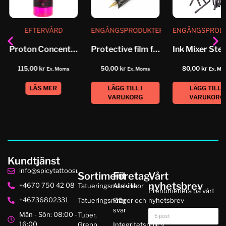
EFTERVÅRD
ENGÅNGSPRODUKTER
ENGÅNGSPROD
Proton Concentrated Pink Soap
Protective film for pen tattoo...
115,00
kr
50,00
kr
80,00
kr
Ex. Moms
Ex. Moms
Ex. M
LÄS MER
LÄGG TILL I
LÄGG TILL I
VARUKORG
VARUKORG
Kundtjänst
info@spicytattoosupplies.se
Sortiment
Företag
Vårt
nyhetsbrev
+4670 750 42 08
Tatueringsmaskiner
Alla villkor
Prenumenera på vårt
+46736802331
Tatueringsnålar
Frågor och
nyhetsbrev
svar
Mån - Sön: 08:00 -
Tuber,
16:00
Grepp,
Integritetspolicy