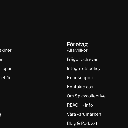
Företag
skiner
Alla villkor
ar
Frågor och svar
Tippar
Integritetspolicy
lbehör
Kundsupport
Kontakta oss
Om Spicycollective
REACH - Info
g
Våra varumärken
Blog & Podcast