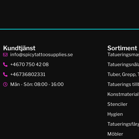
Kundtjänst
Sortiment
info@spicytattoosupplies.se
Tatueringsma
+4670 750 42 08
Tatueringsnål
+46736802331
Tuber, Grepp, 
Mån - Sön: 08:00 - 16:00
Tatuerings til
Konstmaterial
Stenciler
Hygien
Tatueringsfär
Möbler