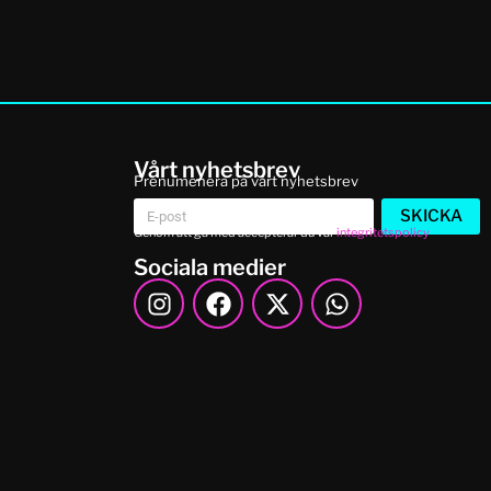
Vårt nyhetsbrev
Prenumenera på vårt nyhetsbrev
SKICKA
Genom att gå med accepterar du vår
integritetspolicy
Sociala medier