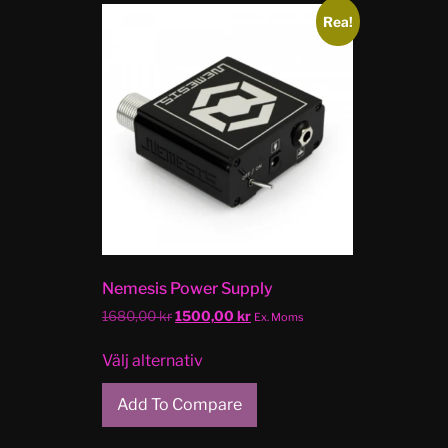
Rea!
Nemesis Power Supply
1680,00
kr
1500,00
kr
Ex. Moms
Välj alternativ
Add To Compare