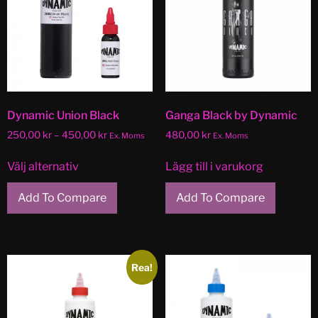
Dynamic Union Black
Ganga Black by Dynamic
250,00
kr
–
450,00
kr
480,00
kr
Ex. Moms
Ex. Moms
Välj alternativ
Lägg till i varukorg
Add To Compare
Add To Compare
Rea!