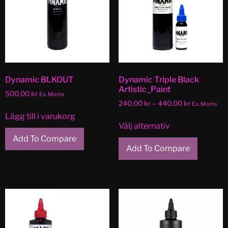
Dynamic BLKOUT
Dynamic Triple Black
Artistic_Paint
500,00
kr
Ex. Moms
240,00
kr
–
440,00
kr
Ex. Moms
Lägg till i varukorg
Välj alternativ
Add To Compare
Add To Compare