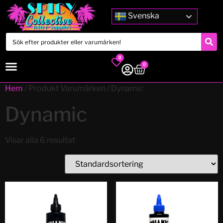
Svenska
0
0
Hem
/ Produkt Varumärken / Dynamic
Dynamic
Visar alla 6 resultat