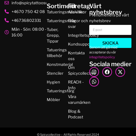
info@spicytattoosupplies.se
Sortiment
Företag
Vårt
nyhetsbrev
+4670 750 42 08
Tatueringsmaskiner
Alla villkor
Prenumenera på vårt
+46736802331
Tatueringsnålar
Frågor och
nyhetsbrev
svar
Mån - Sön: 08:00 -
Tuber,
16:00
Grepp,
Integritetspolicy
Tippar
SKICKA
Kundsupport
Genom att gå med
Tatuerings
accepterar du vår
Kontakta
tillbehör
integritetspolicy
oss
Sociala medier
Konstmaterial
Om
Stenciler
Spicycollective
Hygien
REACH -
Info
Tatueringsfärg
Våra
Möbler
varumärken
Blog &
Podcast
© Spicycollective – All Rights Reserved 2024