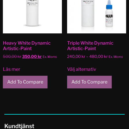
Heavy White Dynamic
Triple White Dynamic
Artistic-Paint
Artistic-Paint
500,00
kr
350,00
kr
240,00
kr
–
480,00
kr
Ex. Moms
Ex. Moms
Läs mer
Välj alternativ
Add To Compare
Add To Compare
Kundtjänst