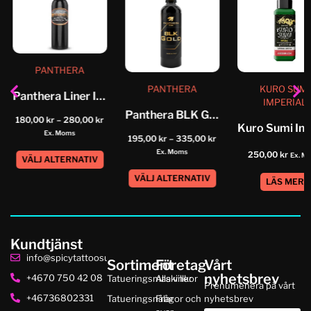
PANTHERA
PANTHERA
KURO SUMI
Panthera Liner Ink
IMPERIAL
Panthera BLK Gold
180,00
kr
–
280,00
kr
Ex. Moms
195,00
kr
–
335,00
kr
Ex. Moms
250,00
kr
Ex. M
VÄLJ ALTERNATIV
VÄLJ ALTERNATIV
LÄS MER
Kundtjänst
info@spicytattoosupplies.se
Sortiment
Företag
Vårt
nyhetsbrev
+4670 750 42 08
Tatueringsmaskiner
Alla villkor
Prenumenera på vårt
+46736802331
Tatueringsnålar
Frågor och
nyhetsbrev