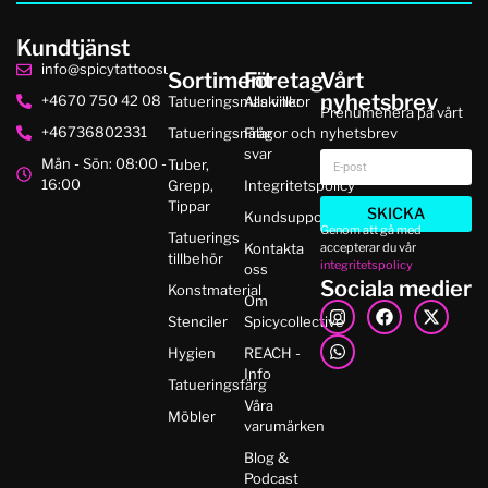
Kundtjänst
info@spicytattoosupplies.se
Sortiment
Företag
Vårt
nyhetsbrev
+4670 750 42 08
Tatueringsmaskiner
Alla villkor
Prenumenera på vårt
+46736802331
Tatueringsnålar
Frågor och
nyhetsbrev
svar
Mån - Sön: 08:00 -
Tuber,
16:00
Grepp,
Integritetspolicy
Tippar
SKICKA
Kundsupport
Genom att gå med
Tatuerings
accepterar du vår
Kontakta
tillbehör
integritetspolicy
oss
Sociala medier
Konstmaterial
Om
Stenciler
Spicycollective
Hygien
REACH -
Info
Tatueringsfärg
Våra
Möbler
varumärken
Blog &
Podcast