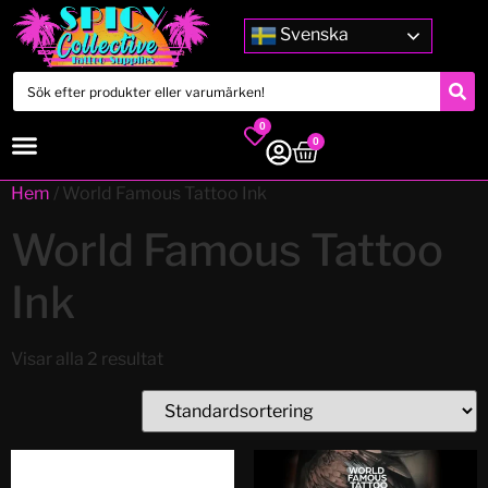
Svenska
0
0
Hem
/ World Famous Tattoo Ink
World Famous Tattoo
Ink
Visar alla 2 resultat