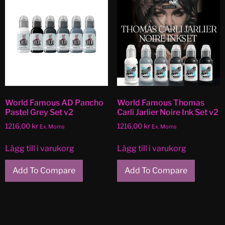
World Famous AD Pancho
World Famous Thomas
Pastel Grey Set v2
Carli Jarlier Noire Ink Set v2
1216,00
kr
1216,00
kr
Ex. Moms
Ex. Moms
Lägg till i varukorg
Lägg till i varukorg
Add To Compare
Add To Compare