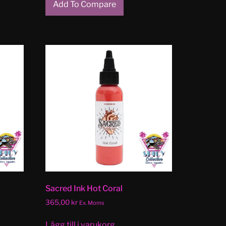
Add To Compare
Sacred Ink Hot Coral
365,00
kr
Ex. Moms
Lägg till i varukorg