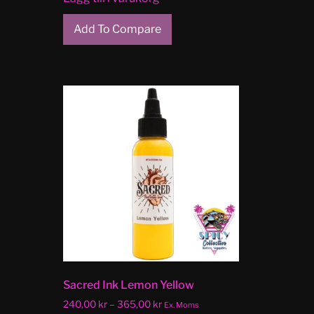
Add To Compare
Sacred Ink Lemon Yellow
240,00
kr
–
365,00
kr
Ex. Moms