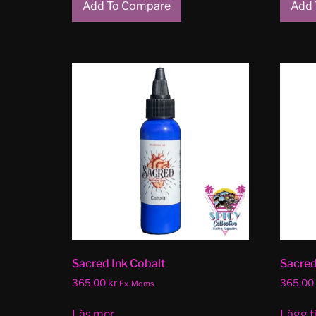
Add To Compare
Add 
Sacred Ink Cobalt
Sacred
365,00
kr
365,00
Ex. Moms
Läs mer
Lägg ti