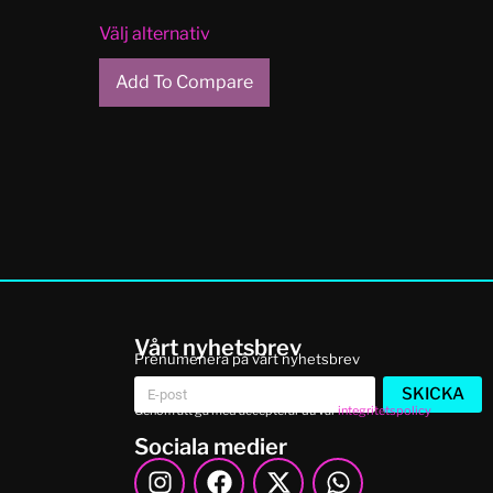
Välj alternativ
Add To Compare
Vårt nyhetsbrev
Prenumenera på vårt nyhetsbrev
SKICKA
Genom att gå med accepterar du vår
integritetspolicy
Sociala medier