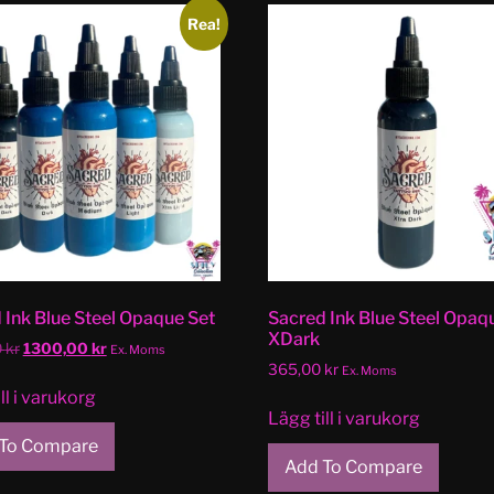
Rea!
 Ink Blue Steel Opaque Set
Sacred Ink Blue Steel Opaq
XDark
0
kr
1300,00
kr
Ex. Moms
365,00
kr
Ex. Moms
ll i varukorg
Lägg till i varukorg
To Compare
Add To Compare