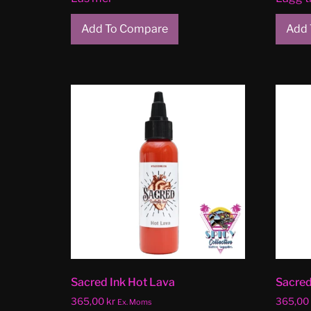
Add To Compare
Add 
Sacred Ink Hot Lava
Sacred
365,00
kr
365,00
Ex. Moms