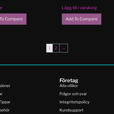
er
Lägg till i varukorg
To Compare
Add To Compare
1
2
→
Företag
skiner
Alla villkor
ar
Frågor och svar
Tippar
Integritetspolicy
lbehör
Kundsupport