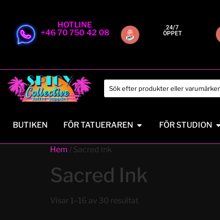
HOTLINE
24/7
+46 70 750 42 08
ÖPPET
BUTIKEN
FÖR TATUERAREN
FÖR STUDION
Hem
/ Sacred Ink
Sacred Ink
Visar 1–16 av 30 resultat