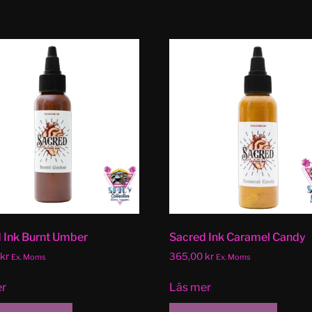
 Ink Burnt Umber
Sacred Ink Caramel Candy
kr
365,00
kr
Ex. Moms
Ex. Moms
er
Läs mer