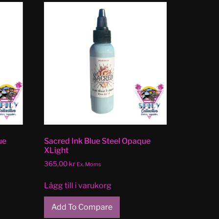
ue
Sacred Ink Blue Steel Opaque
XLight
365,00
kr
Ex. Moms
Lägg till i varukorg
Add To Compare