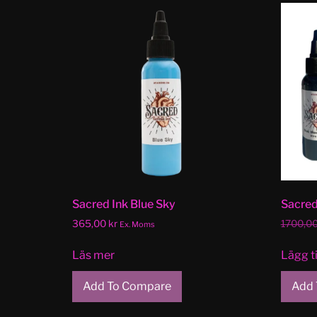
Sacred Ink Blue Sky
Sacred
365,00
kr
1700,0
Ex. Moms
Läs mer
Lägg ti
Add To Compare
Add 