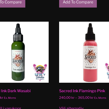
To Compare
Add To Compare
 Ink Dark Wasabi
Sacred Ink Flamingo Pink
kr
240,00
kr
–
365,00
kr
Ex. Moms
Ex. Moms
ll i varukorg
Välj alternativ