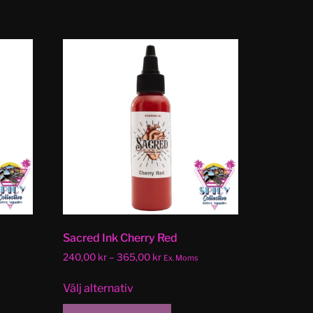
Sacred Ink Cherry Red
240,00
kr
–
365,00
kr
Ex. Moms
Välj alternativ