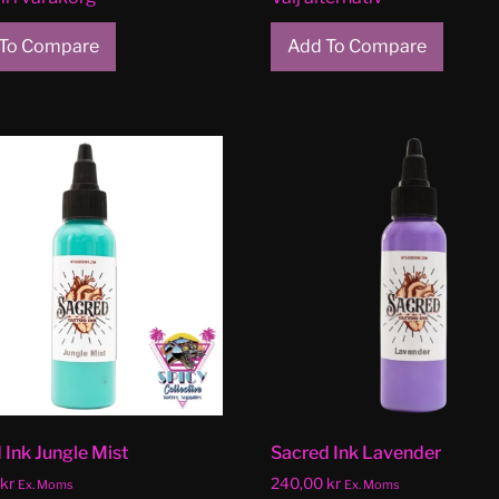
To Compare
Add To Compare
 Ink Jungle Mist
Sacred Ink Lavender
kr
240,00
kr
Ex. Moms
Ex. Moms