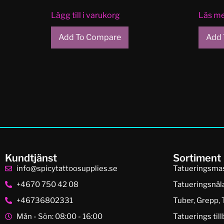
Lägg till i varukorg
Läs m
Add To Compare
Add 
Kundtjänst
Sortiment
info@spicytattoosupplies.se
Tatueringsma
+4670 750 42 08
Tatueringsnål
+46736802331
Tuber, Grepp, 
Mån - Sön: 08:00 - 16:00
Tatuerings til