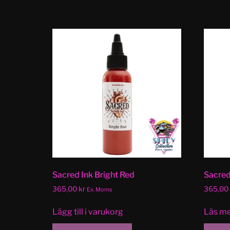
Sacred Ink Bright Red
Sacred
365,00
kr
365,00
Ex. Moms
Lägg till i varukorg
Läs m