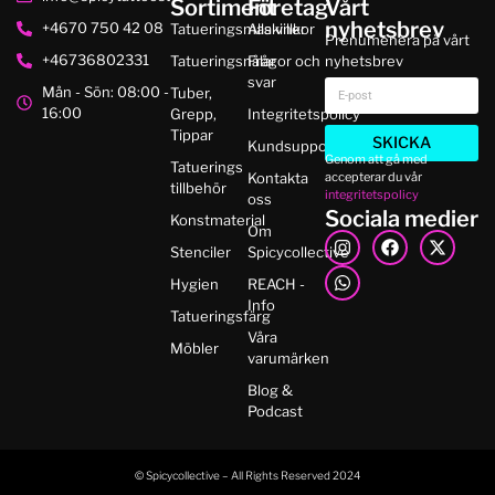
Sortiment
Företag
Vårt
nyhetsbrev
+4670 750 42 08
Tatueringsmaskiner
Alla villkor
Prenumenera på vårt
+46736802331
Tatueringsnålar
Frågor och
nyhetsbrev
svar
Mån - Sön: 08:00 -
Tuber,
16:00
Grepp,
Integritetspolicy
Tippar
SKICKA
Kundsupport
Genom att gå med
Tatuerings
accepterar du vår
Kontakta
tillbehör
integritetspolicy
oss
Sociala medier
Konstmaterial
Om
Stenciler
Spicycollective
Hygien
REACH -
Info
Tatueringsfärg
Våra
Möbler
varumärken
Blog &
Podcast
© Spicycollective – All Rights Reserved 2024