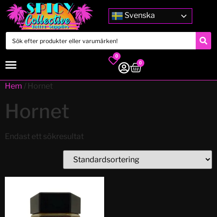
Svenska
0
0
Hem
/ Hornet
Hornet
Endast ett sökresultat