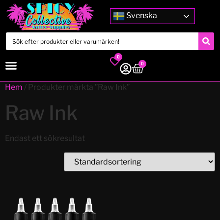
Svenska
0
0
Hem
/ Produkter märkta ”Raw Ink”
Raw Ink
Endast ett sökresultat