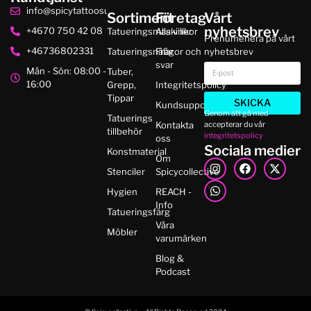
info@spicytattoosupplies.se
Sortiment
Företag
Vårt
nyhetsbrev
+4670 750 42 08
Tatueringsmaskiner
Alla villkor
Prenumenera på vårt
+46736802331
Tatueringsnålar
Frågor och
nyhetsbrev
svar
Mån - Sön: 08:00 -
Tuber,
16:00
Grepp,
Integritetspolicy
Tippar
SKICKA
Kundsupport
Genom att gå med
Tatuerings
accepterar du vår
Kontakta
tillbehör
integritetspolicy
oss
Sociala medier
Konstmaterial
Om
Stenciler
Spicycollective
Hygien
REACH -
Info
Tatueringsfärg
Våra
Möbler
varumärken
Blog &
Podcast