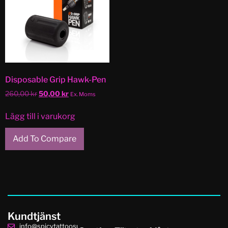
Disposable Grip Hawk-Pen
260,00
kr
50,00
kr
Ex. Moms
Lägg till i varukorg
Add To Compare
Kundtjänst
info@spicytattoosupplies.se