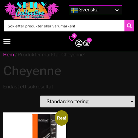
Svenska
0
0
Hem
/ Produkter märkta ”Cheyenne”
Cheyenne
Endast ett sökresultat
Rea!