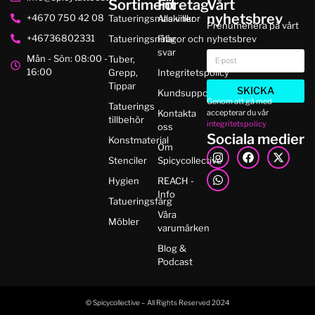
Sortiment
Företag
Vårt
nyhetsbrev
+4670 750 42 08
Tatueringsmaskiner
Alla villkor
Prenumenera på vårt
+46736802331
Tatueringsnålar
Frågor och
nyhetsbrev
svar
Mån - Sön: 08:00 -
Tuber,
16:00
Grepp,
Integritetspolicy
Tippar
SKICKA
Kundsupport
Genom att gå med
Tatuerings
accepterar du vår
Kontakta
tillbehör
integritetspolicy
oss
Sociala medier
Konstmaterial
Om
Stenciler
Spicycollective
Hygien
REACH -
Info
Tatueringsfärg
Våra
Möbler
varumärken
Blog &
Podcast
© Spicycollective – All Rights Reserved 2024