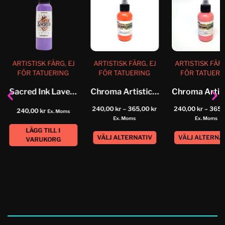
ARTISTISK FÄRG, EJ
ARTISTISK FÄRG, EJ
ARTISTISK FÄRG
FÖR TATUERING
FÖR TATUERING
FÖR TATUERI
Sacred Ink Lavender
Chroma Artistic Color Medium Orange
240,00
kr
–
365,00
kr
240,00
kr
–
365,
240,00
kr
Ex. Moms
Ex. Moms
Ex. Moms
LÄGG TILL I
VÄLJ ALTERNATIV
VÄLJ ALTERNA
VARUKORG