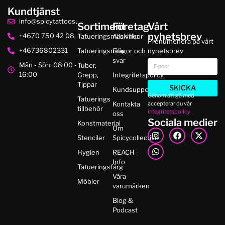
Kundtjänst
info@spicytattoosupplies.se
Sortiment
Företag
Vårt
nyhetsbrev
+4670 750 42 08
Tatueringsmaskiner
Alla villkor
Prenumenera på vårt
+46736802331
Tatueringsnålar
Frågor och
nyhetsbrev
svar
Mån - Sön: 08:00 -
Tuber,
16:00
Grepp,
Integritetspolicy
Tippar
SKICKA
Kundsupport
Genom att gå med
Tatuerings
accepterar du vår
Kontakta
tillbehör
integritetspolicy
oss
Sociala medier
Konstmaterial
Om
Stenciler
Spicycollective
Hygien
REACH -
Info
Tatueringsfärg
Våra
Möbler
varumärken
Blog &
Podcast