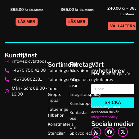
240,00
kr
–
365,
365,00
kr
365,00
kr
Ex. Moms
Ex. Moms
Ex. Moms
LÄS MER
LÄS MER
VÄLJ ALTERNA
Kundtjänst
info@spicytattoosupplies.se
Sortiment
Företag
Vårt
nyhetsbrev
+4670 750 42 08
Tatueringsmaskiner
Alla villkor
Prenumenera på vårt
+46736802331
Tatueringsnålar
Frågor och
nyhetsbrev
svar
Mån - Sön: 08:00 -
Tuber,
16:00
Grepp,
Integritetspolicy
Tippar
SKICKA
Kundsupport
Genom att gå med
Tatuerings
accepterar du vår
Kontakta
tillbehör
integritetspolicy
oss
Sociala medier
Konstmaterial
Om
Stenciler
Spicycollective