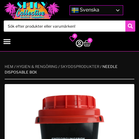
Svenska
0
0
HEM
/
HYGIEN & RENGÖRING
/
SKYDDSPRODUKTER
/ NEEDLE
DISPOSABLE BOX