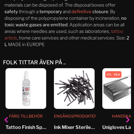
materials can be disposed of. The disposal boxes offer
safety
through a
temporary
and
definitive
closure
. By
disposing of the polypropylene container by incineration,
no
toxic waste gases are emitted
. Application areas can be all
areas where needles are used, such as
laboratories
,
tattoo
artists
,
home care services
and other
medical services
. Size:
2
L
MADE in EUROPE
FOLK TITTAR ÄVEN PÅ ..
0% - REA
FÄRG TILLBEHÖR
ENGÅNGSPRODUKTER
HANDSKAR
Tattoo Finish Spray
Ink Mixer Sterile Stirrers