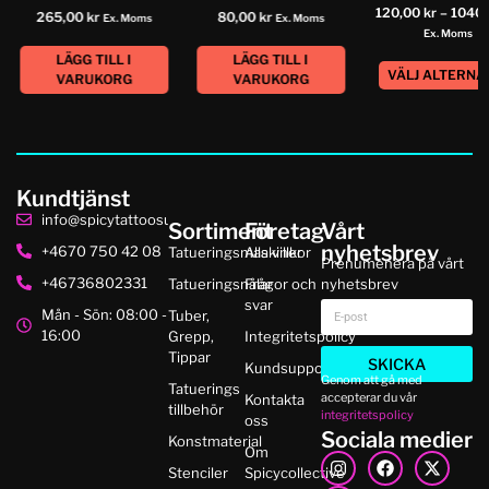
120,00
kr
–
1040
265,00
kr
80,00
kr
Ex. Moms
Ex. Moms
Ex. Moms
LÄGG TILL I
LÄGG TILL I
VÄLJ ALTERNA
VARUKORG
VARUKORG
Kundtjänst
info@spicytattoosupplies.se
Sortiment
Företag
Vårt
nyhetsbrev
+4670 750 42 08
Tatueringsmaskiner
Alla villkor
Prenumenera på vårt
+46736802331
Tatueringsnålar
Frågor och
nyhetsbrev
svar
Mån - Sön: 08:00 -
Tuber,
16:00
Grepp,
Integritetspolicy
Tippar
SKICKA
Kundsupport
Genom att gå med
Tatuerings
accepterar du vår
Kontakta
tillbehör
integritetspolicy
oss
Sociala medier
Konstmaterial
Om
Stenciler
Spicycollective