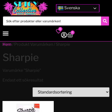
Svenska
0
0
Hem
/ Produkt Varumärken / Sharpie
Sharpie
Varumärke ”Sharpie”
Endast ett sökresultat