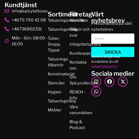
Kundtjänst
info@spicytattoosupplies.se
Sortiment
Företag
Vårt
nyhetsbrev
+4670 750 42 08
Tatueringsmaskiner
Alla villkor
Prenumenera på vårt
+46736802331
Tatueringsnålar
Frågor och
nyhetsbrev
svar
Mån - Sön: 08:00 -
Tuber,
16:00
Grepp,
Integritetspolicy
Tippar
SKICKA
Kundsupport
Genom att gå med
Tatuerings
accepterar du vår
Kontakta
tillbehör
integritetspolicy
oss
Sociala medier
Konstmaterial
Om
Stenciler
Spicycollective
Hygien
REACH -
Info
Tatueringsfärg
Våra
Möbler
varumärken
Blog &
Podcast