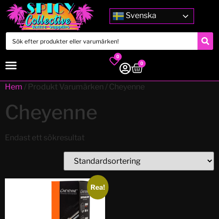
Svenska
0
0
Hem
/ Produkt Varumärken / Cheyenne
Cheyenne
Endast ett sökresultat
Rea!