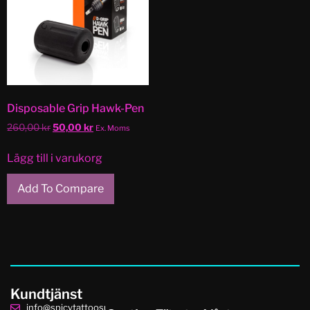
Disposable Grip Hawk-Pen
260,00
kr
50,00
kr
Ex. Moms
Lägg till i varukorg
Add To Compare
Kundtjänst
info@spicytattoosupplies.se