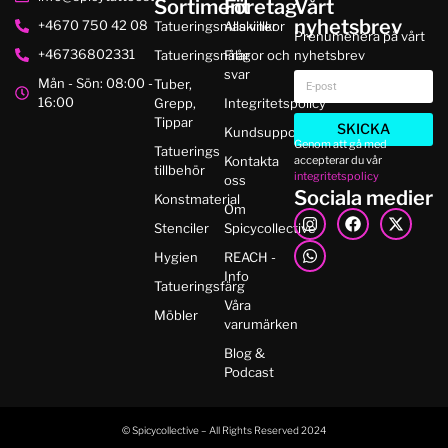
Sortiment
Företag
Vårt
nyhetsbrev
+4670 750 42 08
Tatueringsmaskiner
Alla villkor
Prenumenera på vårt
+46736802331
Tatueringsnålar
Frågor och
nyhetsbrev
svar
Mån - Sön: 08:00 -
Tuber,
16:00
Grepp,
Integritetspolicy
Tippar
SKICKA
Kundsupport
Genom att gå med
Tatuerings
accepterar du vår
Kontakta
tillbehör
integritetspolicy
oss
Sociala medier
Konstmaterial
Om
Stenciler
Spicycollective
Hygien
REACH -
Info
Tatueringsfärg
Våra
Möbler
varumärken
Blog &
Podcast
© Spicycollective – All Rights Reserved 2024