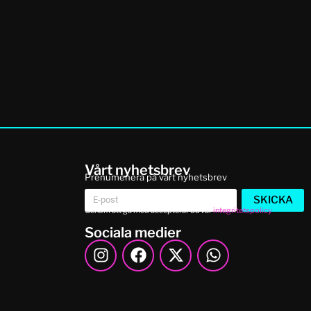
Vårt nyhetsbrev
Prenumenera på vårt nyhetsbrev
SKICKA
Genom att gå med accepterar du vår
integritetspolicy
Sociala medier