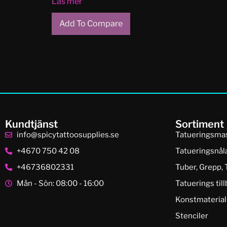
Läs mer
Add To Compare
Kundtjänst
Sortiment
info@spicytattoosupplies.se
Tatueringsma
+4670 750 42 08
Tatueringsnål
+46736802331
Tuber, Grepp, 
Mån - Sön: 08:00 - 16:00
Tatuerings til
Konstmaterial
Stenciler