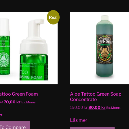
Rea!
attoo Green Foam
Aloe Tattoo Green Soap
Concentrate
kr
70,00
kr
Ex. Moms
150,00
kr
80,00
kr
Ex. Moms
er
Läs mer
To Compare