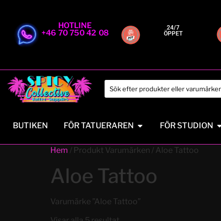
HOTLINE
24/7
+46 70 750 42 08
ÖPPET
BUTIKEN
FÖR TATUERAREN
FÖR STUDION
Hem
/ Produkt Varumärken / Aloe Tattoo
Aloe Tattoo
Varumärke ”Aloe Tattoo”
Visar alla 5 resultat