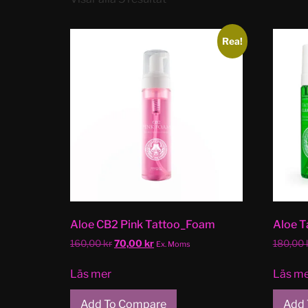
Rea!
Aloe CB2 Pink Tattoo_Foam
Aloe T
160,00
kr
70,00
kr
180,00
Ex. Moms
Läs mer
Läs m
Add To Compare
Add 