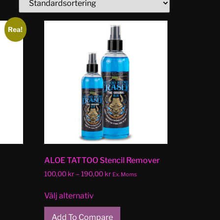
Rea!
ALOE TATTOO Stencil Remover
100,00
kr
–
190,00
kr
Ex. Moms
Välj alternativ
Add To Compare