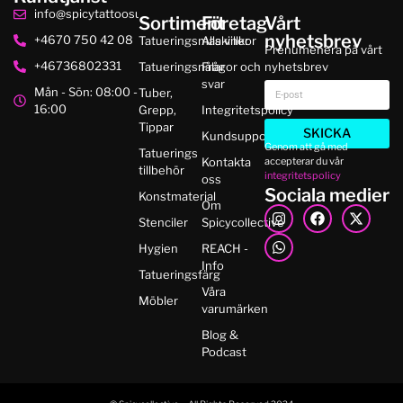
info@spicytattoosupplies.se
Sortiment
Företag
Vårt
nyhetsbrev
+4670 750 42 08
Tatueringsmaskiner
Alla villkor
Prenumenera på vårt
+46736802331
Tatueringsnålar
Frågor och
nyhetsbrev
svar
Mån - Sön: 08:00 -
Tuber,
16:00
Grepp,
Integritetspolicy
Tippar
SKICKA
Kundsupport
Genom att gå med
Tatuerings
accepterar du vår
Kontakta
tillbehör
integritetspolicy
oss
Sociala medier
Konstmaterial
Om
Stenciler
Spicycollective
Hygien
REACH -
Info
Tatueringsfärg
Våra
Möbler
varumärken
Blog &
Podcast