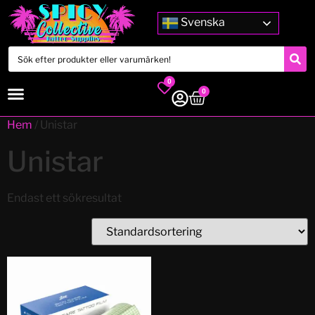
Svenska
0
0
Hem
/ Unistar
Unistar
Endast ett sökresultat