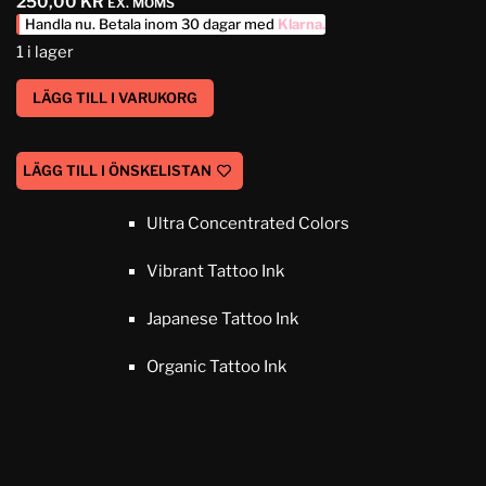
250,00
KR
EX. MOMS
Handla nu. Betala inom 30 dagar med
Klarna
.
1 i lager
LÄGG TILL I VARUKORG
LÄGG TILL I ÖNSKELISTAN
Ultra Concentrated Colors
Vibrant Tattoo Ink
Japanese Tattoo Ink
Organic Tattoo Ink