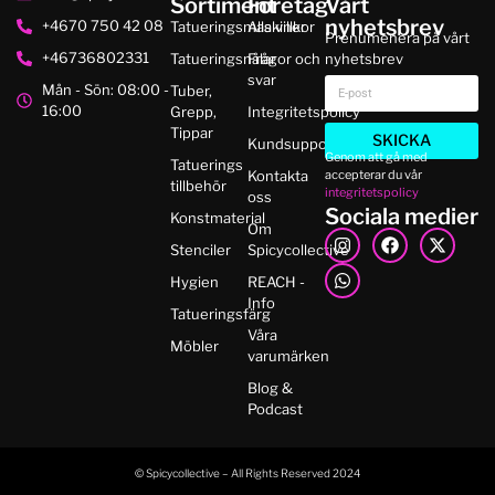
Sortiment
Företag
Vårt
nyhetsbrev
+4670 750 42 08
Tatueringsmaskiner
Alla villkor
Prenumenera på vårt
+46736802331
Tatueringsnålar
Frågor och
nyhetsbrev
svar
Mån - Sön: 08:00 -
Tuber,
16:00
Grepp,
Integritetspolicy
Tippar
SKICKA
Kundsupport
Genom att gå med
Tatuerings
accepterar du vår
Kontakta
tillbehör
integritetspolicy
oss
Sociala medier
Konstmaterial
Om
Stenciler
Spicycollective
Hygien
REACH -
Info
Tatueringsfärg
Våra
Möbler
varumärken
Blog &
Podcast
© Spicycollective – All Rights Reserved 2024