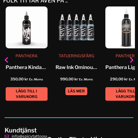
FOLK TITTAR ÄVEN PÅ ..
PANTHERA
TATUERINGSFÄRG
PANTHERA
Panthera Kindamo No 4 Medium...
Raw Ink Ominous Opaques Set
350,00
kr
990,00
kr
290,00
kr
Ex. Moms
Ex. Moms
Ex. M
LÄGG TILL I
LÄS MER
LÄGG TILL I
VARUKORG
VARUKORG
Kundtjänst
info@spicytattoosupplies.se