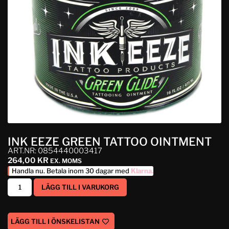
INK EEZE GREEN TATTOO OINTMENT
ART.NR: 0854440003417
264,00
KR
EX. MOMS
Handla nu. Betala inom 30 dagar med
Klarna
.
LÄGG TILL I VARUKORG
LÄGG TILL I ÖNSKELISTAN