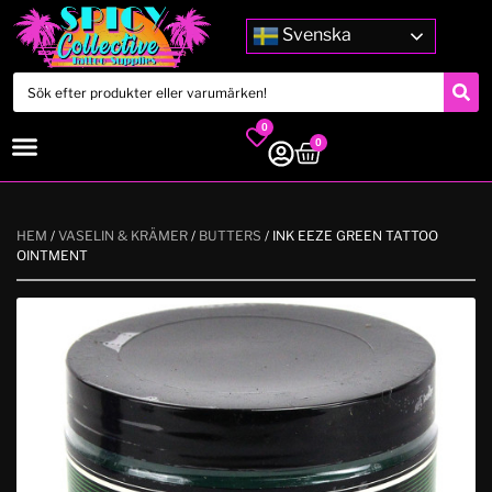
Svenska
0
0
HEM
/
VASELIN & KRÄMER
/
BUTTERS
/ INK EEZE GREEN TATTOO
OINTMENT