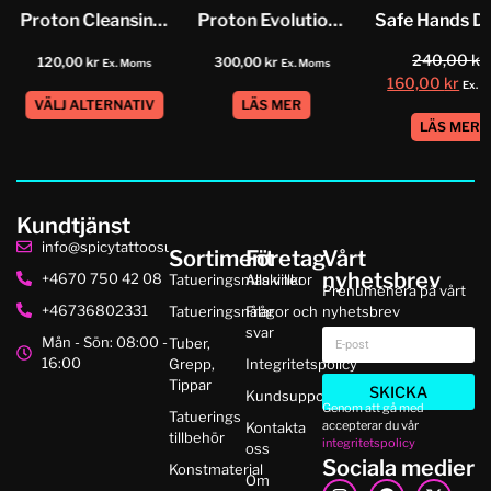
Proton Cleansing Foamer
Proton Evolution Butter
240,00
kr
120,00
kr
300,00
kr
Ex. Moms
Ex. Moms
160,00
kr
Ex. 
VÄLJ ALTERNATIV
LÄS MER
LÄS MER
Kundtjänst
info@spicytattoosupplies.se
Sortiment
Företag
Vårt
nyhetsbrev
+4670 750 42 08
Tatueringsmaskiner
Alla villkor
Prenumenera på vårt
+46736802331
Tatueringsnålar
Frågor och
nyhetsbrev
svar
Mån - Sön: 08:00 -
Tuber,
16:00
Grepp,
Integritetspolicy
Tippar
SKICKA
Kundsupport
Genom att gå med
Tatuerings
accepterar du vår
Kontakta
tillbehör
integritetspolicy
oss
Sociala medier
Konstmaterial
Om