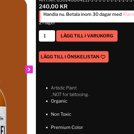
240,00
KR
Handla nu. Betala inom 30 dagar med
Klar
2 i lager
LÄGG TILL I VARUKORG
LÄGG TILL I ÖNSKELISTAN
Artistic Paint
, NOT for tattooing.
Organic
Non Toxic
Premium Color