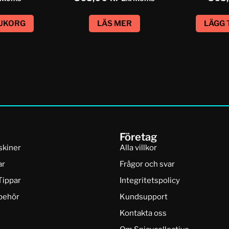
RUKORG
LÄS MER
LÄGG 
Företag
skiner
Alla villkor
ar
Frågor och svar
Tippar
Integritetspolicy
lbehör
Kundsupport
Kontakta oss