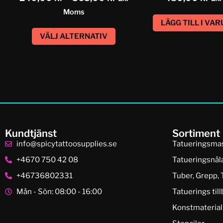
Moms
LÄGG TILL I VA
VÄLJ ALTERNATIV
Kundtjänst
Sortiment
info@spicytattoosupplies.se
Tatueringsma
+4670 750 42 08
Tatueringsnål
+46736802331
Tuber, Grepp, 
Mån - Sön: 08:00 - 16:00
Tatuerings til
Konstmaterial