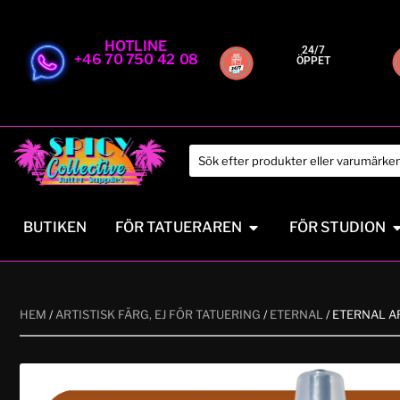
HOTLINE
24/7
+46 70 750 42 08
ÖPPET
BUTIKEN
FÖR TATUERAREN
FÖR STUDION
HEM
/
ARTISTISK FÄRG, EJ FÖR TATUERING
/
ETERNAL
/ ETERNAL A