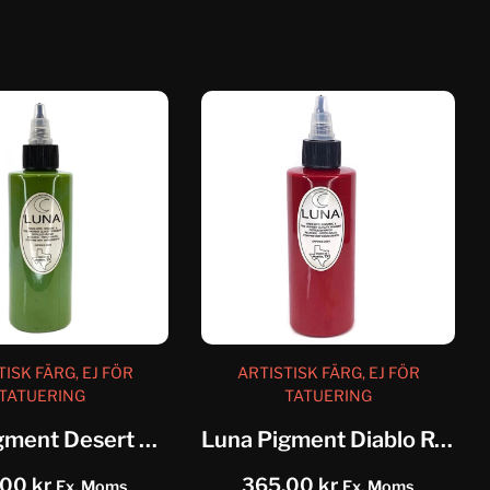
TISK FÄRG, EJ FÖR
ARTISTISK FÄRG, EJ FÖR
TATUERING
TATUERING
Luna Pigment Desert Sage
Luna Pigment Diablo Rojo Red
,00
kr
365,00
kr
Ex. Moms
Ex. Moms