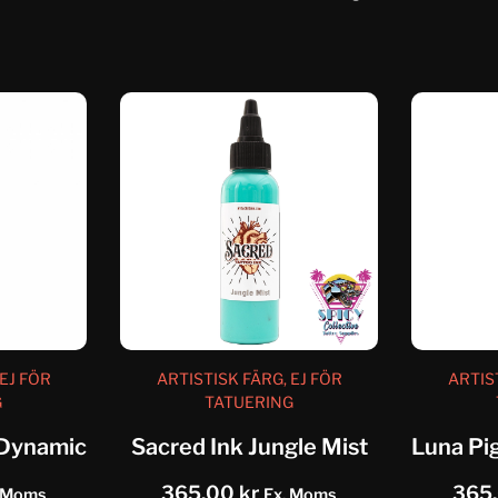
EJ FÖR
ARTISTISK FÄRG, EJ FÖR
ARTIS
G
TATUERING
 Dynamic
Sacred Ink Jungle Mist
365,00
kr
365
. Moms
Ex. Moms