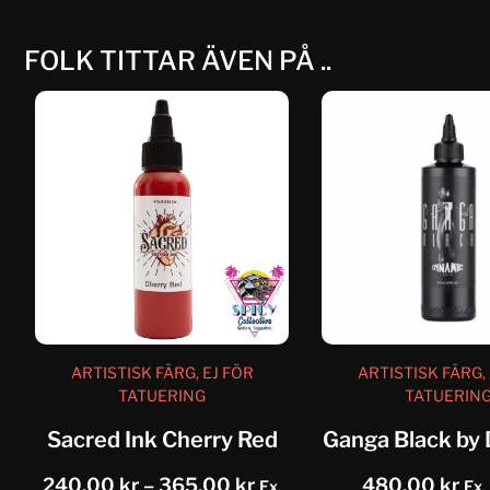
FOLK TITTAR ÄVEN PÅ ..
ARTISTISK FÄRG, EJ FÖR
ARTISTISK FÄRG, 
TATUERING
TATUERIN
Sacred Ink Cherry Red
Ganga Black by
240,00
kr
–
365,00
kr
480,00
kr
Ex.
Ex