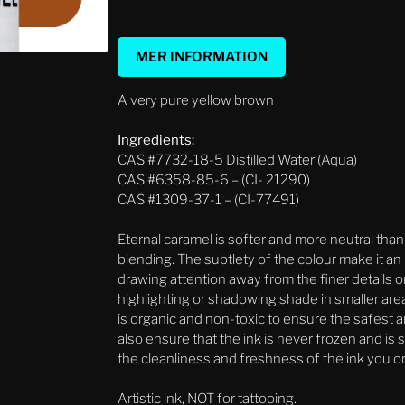
MER INFORMATION
A very pure yellow brown
Ingredients:
CAS #7732-18-5 Distilled Water (Aqua)
CAS #6358-85-6 – (CI- 21290)
CAS #1309-37-1 – (CI-77491)
Eternal caramel is softer and more neutral than a
blending. The subtlety of the colour make it an 
drawing attention away from the finer details or
highlighting or shadowing shade in smaller areas o
is organic and non-toxic to ensure the safest
also ensure that the ink is never frozen and is 
the cleanliness and freshness of the ink you o
Artistic ink, NOT for tattooing.