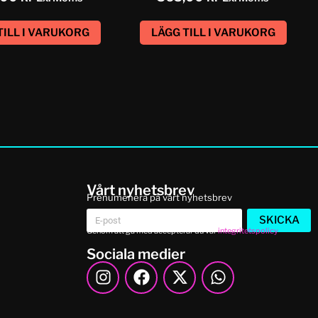
TILL I VARUKORG
LÄGG TILL I VARUKORG
Vårt nyhetsbrev
Prenumenera på vårt nyhetsbrev
SKICKA
Genom att gå med accepterar du vår
integritetspolicy
Sociala medier