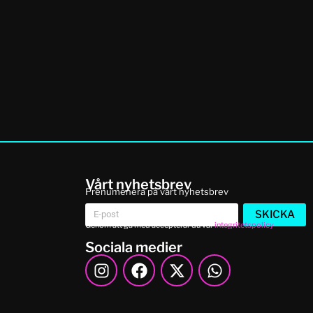
Vårt nyhetsbrev
Prenumenera på vårt nyhetsbrev
SKICKA
Genom att gå med accepterar du vår
integritetspolicy
Sociala medier