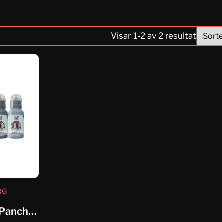
Visar
1
-
2
av
2
resultat
RG
World Famous AD Pancho Pastel...