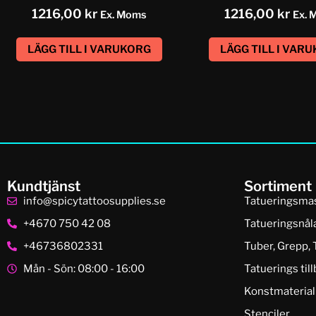
1216,00
kr
1216,00
kr
Ex. Moms
Ex. 
LÄGG TILL I VARUKORG
LÄGG TILL I VAR
Kundtjänst
Sortiment
info@spicytattoosupplies.se
Tatueringsma
+4670 750 42 08
Tatueringsnål
+46736802331
Tuber, Grepp, 
Mån - Sön: 08:00 - 16:00
Tatuerings til
Konstmaterial
Stenciler