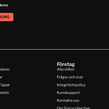
Moms
UKORG
Företag
skiner
Alla villkor
ar
Frågor och svar
Tippar
Integritetspolicy
lbehör
Kundsupport
Kontakta oss
Om Spicycollective