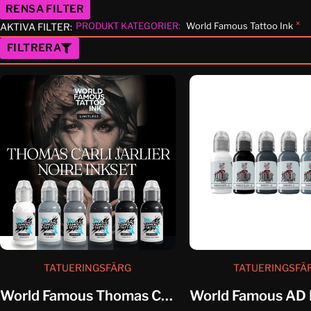
RENSA FILTER
×
PRODUKT KATEGORIER
:
World Famous Tattoo Ink
AKTIVA FILTER:
FILTRERA
TATUERINGSFÄRG
TATUERINGSFÄ
World Famous Thomas Carli Jarlier...