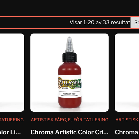
Visar
1
-
20
av
33
resultat
 TATUERING
ARTISTISK FÄRG, EJ FÖR TATUERING
ARTISTISK
Chroma Artistic Color Lining Black
Chroma Artistic Color Crimson Red