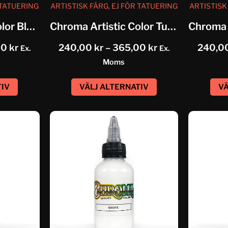
 TATUERING
ARTISTISK FÄRG, EJ FÖR TATUERING
ARTISTISK
Chroma Artistic Color Blue Green
Chroma Artistic Color Turquoise
00
kr
240,00
kr
–
365,00
kr
240,0
Ex.
Ex.
Moms
TIV
VÄLJ ALTERNATIV
VÄ