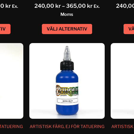
00
kr
240,00
kr
–
365,00
kr
240,0
Ex.
Ex.
Moms
TIV
VÄLJ ALTERNATIV
VÄ
 TATUERING
ARTISTISK FÄRG, EJ FÖR TATUERING
ARTISTISK