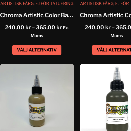
ARTISTISK FÄRG, EJ FÖR TATUERING
ARTISTISK FÄRG, EJ FÖR
Chroma Artistic Color Baby Blue
240,00
kr
–
365,00
kr
240,00
kr
–
365,
Ex.
Moms
Moms
VÄLJ ALTERNATIV
VÄLJ ALTERNA