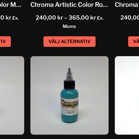
Chroma Artistic Color Medium Purple
Chroma Artistic Color Royal Blue
00
kr
240,00
kr
–
365,00
kr
240,0
Ex.
Ex.
Moms
TIV
VÄLJ ALTERNATIV
VÄ