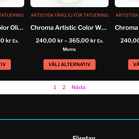
 TATUERING
ARTISTISK FÄRG, EJ FÖR TATUERING
ARTISTISK
Chroma Artistic Color Olive Green
Chroma Artistic Color White
00
kr
240,00
kr
–
365,00
kr
240,0
Ex.
Ex.
Moms
TIV
VÄLJ ALTERNATIV
VÄ
1
2
Nästa
Företag