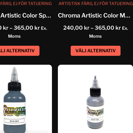
 FÄRG, EJ FÖR TATUERING
ARTISTISK FÄRG, EJ FÖR TATUERING
Chroma Artistic Color Spring Green
Chroma Artistic Color Medium Green
0
kr
–
365,00
kr
240,00
kr
–
365,00
kr
Ex.
Ex.
Moms
Moms
LJ ALTERNATIV
VÄLJ ALTERNATIV